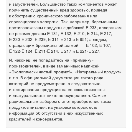
и загустителей. Большинство таких компонентов может
причинить существенный вред здоровью, приведя
к обострению хронического заболевания или
спровоцировав аллергию. Так, например, беременным
противопоказаны продукты с добавкой Е 233; аллергикам
не рекомендованы Е 131, Е 132, Е 210, E 214, Е 217,
Е
230-Е
232, Е 239, E
311-E
313 и E 951; а людям,
страдающим бронхиальной астмой, — Е 102, Е 107,
E
122-E
124, E
211-E
214, Е 217 и Е
221-Е
227.
И, наконец, не попадайтесь на «приманку»
производителей, в виде заманчивых надписей
«Экологически чистый продукт!», «Натуральный продукт»,
и т.п. В официальной документации такого рода
категорий не предусмотрено, а следовательно,
и тестирования продукции на ее «экологичность»
и «натуральность» никто не осуществлял. Самым
рациональным выбором станет приобретение таких
продуктов питания, на упаковке которых есть
информация об отсутствии в них искусственных
красителей и консервантов.