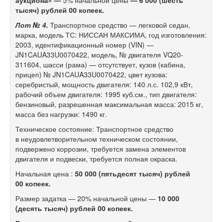
аукциона» —
5% начальной цены
— 6 000 (шесть
тысяч) рублей 00 копеек.
Лот № 4.
Транспортное средство — легковой седан,
марка, модель ТС: НИССАН МАКСИМА, год изготовления:
2003, идентификационный номер (VIN) —
JN1CАUA33U0070422, модель, № двигателя VQ20-
311604, шасси (рама) — отсутствует, кузов (кабина,
прицеп) № JN1CАUA33U0070422, цвет кузова:
серебристый, мощность двигателя: 140 л.с. 102,9 кВт,
рабочий объем двигателя: 1995 куб.см., тип двигателя:
бензиновый, разрешенная максимальная масса: 2015 кг,
масса без нагрузки: 1490 кг.
Техническое состояние: Транспортное средство
в неудовлетворительном техническом состоянии,
подвержено коррозии, требуется замена элементов
двигателя и подвески, требуется полная окраска.
Начальная цена :
50 000 (пятьдесят тысяч) рублей
00 копеек.
Размер задатка — 20% начальной цены —
10 000
(десять тысяч) рублей 00 копеек.