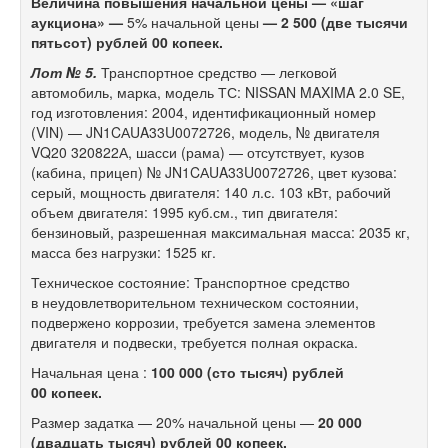
Величина повышения начальной цены — «шаг
аукциона» —
5% начальной цены
— 2 500 (две тысячи
пятьсот) рублей 00 копеек.
Лот № 5.
Транспортное средство — легковой
автомобиль, марка, модель ТС: NISSAN MAXIMA 2.0 SE,
год изготовления: 2004, идентификационный номер
(VIN) — JN1CАUA33U0072726, модель, № двигателя
VQ20 320822А, шасси (рама) — отсутствует, кузов
(кабина, прицеп) № JN1CАUA33U0072726, цвет кузова:
серый, мощность двигателя: 140 л.с. 103 кВт, рабочий
объем двигателя: 1995 куб.см., тип двигателя:
бензиновый, разрешенная максимальная масса: 2035 кг,
масса без нагрузки: 1525 кг.
Техническое состояние: Транспортное средство
в неудовлетворительном техническом состоянии,
подвержено коррозии, требуется замена элементов
двигателя и подвески, требуется полная окраска.
Начальная цена :
100 000 (сто тысяч) рублей
00 копеек.
Размер задатка — 20% начальной цены —
20 000
(двадцать тысяч) рублей 00 копеек.