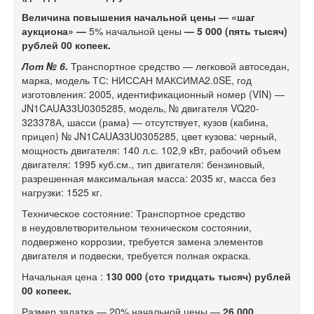
Величина повышения начальной цены — «шаг
аукциона» —
5% начальной цены
— 5 000 (пять тысяч)
рублей 00 копеек.
Лот № 6.
Транспортное средство — легковой автоседан,
марка, модель ТС: НИССАН МАКСИМА2.0SE, год
изготовления: 2005, идентификационный номер (VIN) —
JN1CАUA33U0305285, модель, № двигателя VQ20-
323378А, шасси (рама) — отсутствует, кузов (кабина,
прицеп) № JN1CАUA33U0305285, цвет кузова: черный,
мощность двигателя: 140 л.с. 102,9 кВт, рабочий объем
двигателя: 1995 куб.см., тип двигателя: бензиновый,
разрешенная максимальная масса: 2035 кг, масса без
нагрузки: 1525 кг.
Техническое состояние: Транспортное средство
в неудовлетворительном техническом состоянии,
подвержено коррозии, требуется замена элементов
двигателя и подвески, требуется полная окраска.
Начальная цена :
130 000 (сто тридцать тысяч) рублей
00 копеек.
Размер задатка — 20% начальной цены —
26 000