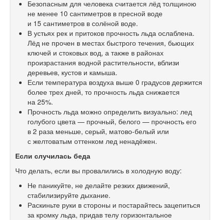
Безопасным для человека считается лёд толщиною
не менее 10 сантиметров в пресной воде
и 15 сантиметров в солёной воде.
В устьях рек и притоков прочность льда ослаблена.
Лёд не прочен в местах быстрого течения, бьющих
ключей и стоковых вод, а также в районах
произрастания водной растительности, вблизи
деревьев, кустов и камыша.
Если температура воздуха выше 0 градусов держится
более трех дней, то прочность льда снижается
на 25%.
Прочность льда можно определить визуально: лед
голубого цвета — прочный, белого — прочность его
в 2 раза меньше, серый, матово-белый или
с желтоватым оттенком лед ненадёжен.
Если случилась беда
Что делать, если вы провалились в холодную воду:
Не паникуйте, не делайте резких движений,
стабилизируйте дыхание.
Раскиньте руки в стороны и постарайтесь зацепиться
за кромку льда, придав телу горизонтальное