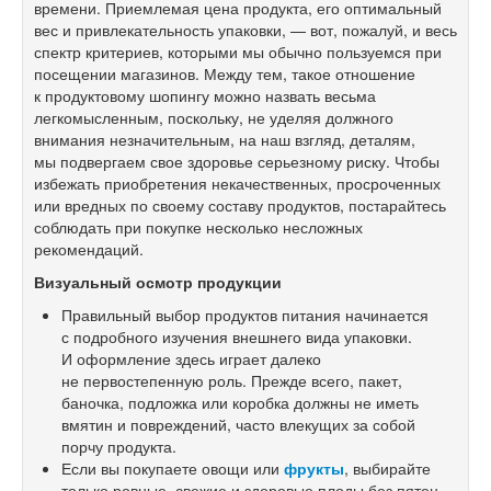
времени. Приемлемая цена продукта, его оптимальный
вес и привлекательность упаковки, — вот, пожалуй, и весь
спектр критериев, которыми мы обычно пользуемся при
посещении магазинов. Между тем, такое отношение
к продуктовому шопингу можно назвать весьма
легкомысленным, поскольку, не уделяя должного
внимания незначительным, на наш взгляд, деталям,
мы подвергаем свое здоровье серьезному риску. Чтобы
избежать приобретения некачественных, просроченных
или вредных по своему составу продуктов, постарайтесь
соблюдать при покупке несколько несложных
рекомендаций.
Визуальный осмотр продукции
Правильный выбор продуктов питания начинается
с подробного изучения внешнего вида упаковки.
И оформление здесь играет далеко
не первостепенную роль. Прежде всего, пакет,
баночка, подложка или коробка должны не иметь
вмятин и повреждений, часто влекущих за собой
порчу продукта.
Если вы покупаете овощи или
фрукты
, выбирайте
только ровные, свежие и здоровые плоды без пятен