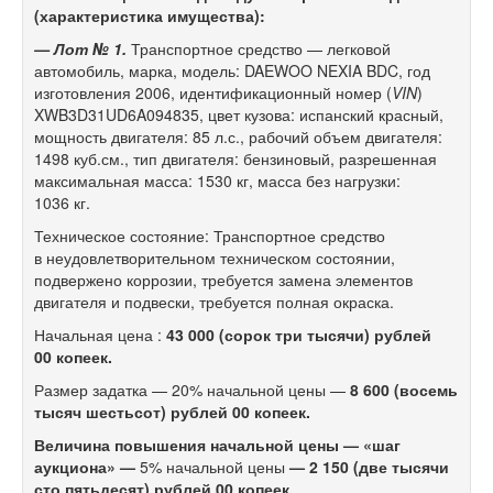
(характеристика имущества):
— Лот № 1.
Транспортное средство — легковой
автомобиль, марка, модель: DAEWOO NEXIA BDC, год
изготовления 2006, идентификационный номер (
VIN
)
XWB3D31UD6A094835, цвет кузова: испанский красный,
мощность двигателя: 85 л.с., рабочий объем двигателя:
1498 куб.см., тип двигателя: бензиновый, разрешенная
максимальная масса: 1530 кг, масса без нагрузки:
1036 кг.
Техническое состояние: Транспортное средство
в неудовлетворительном техническом состоянии,
подвержено коррозии, требуется замена элементов
двигателя и подвески, требуется полная окраска.
Начальная цена :
43 000 (сорок три тысячи) рублей
00 копеек.
Размер задатка — 20% начальной цены —
8 600 (восемь
тысяч шестьсот) рублей 00 копеек.
Величина повышения начальной цены — «шаг
аукциона» —
5% начальной цены
— 2 150 (две тысячи
сто пятьдесят) рублей 00 копеек.