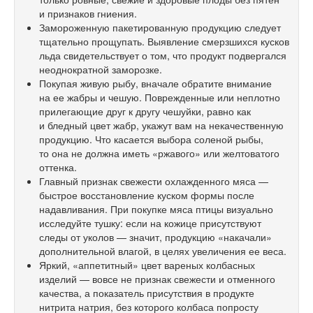
и признаков гниения.
Замороженную пакетированную продукцию следует
тщательно прощупать. Выявление смерзшихся кусков
льда свидетельствует о том, что продукт подвергался
неоднократной заморозке.
Покупая живую рыбу, вначале обратите внимание
на ее жабры и чешую. Поврежденные или неплотно
прилегающие друг к другу чешуйки, равно как
и бледный цвет жабр, укажут вам на некачественную
продукцию. Что касается выбора соленой рыбы,
то она не должна иметь «ржавого» или желтоватого
оттенка.
Главный признак свежести охлажденного мяса —
быстрое восстановление куском формы после
надавливания. При покупке мяса птицы визуально
исследуйте тушку: если на кожице присутствуют
следы от уколов — значит, продукцию «накачали»
дополнительной влагой, в целях увеличения ее веса.
Яркий, «аппетитный» цвет вареных колбасных
изделий — вовсе не признак свежести и отменного
качества, а показатель присутствия в продукте
нитрита натрия, без которого колбаса попросту