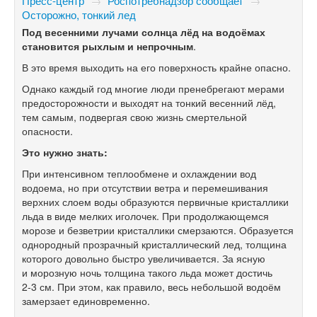
Пресс-центр
→
Роспотребнадзор сообщает
→
Осторожно, тонкий лед
Под весенними лучами солнца лёд на водоёмах
становится рыхлым и непрочным
.
В это время выходить на его поверхность крайне опасно.
Однако каждый год многие люди пренебрегают мерами
предосторожности и выходят на тонкий весенний лёд,
тем самым, подвергая свою жизнь смертельной
опасности.
Это нужно знать:
При интенсивном теплообмене и охлаждении вод
водоема, но при отсутствии ветра и перемешивания
верхних слоем воды образуются первичные кристаллики
льда в виде мелких иголочек. При продолжающемся
морозе и безветрии кристаллики смерзаются. Образуется
однородный прозрачный кристаллический лед, толщина
которого довольно быстро увеличивается. За ясную
и морозную ночь толщина такого льда может достичь
2-3 см.
При этом, как правило, весь небольшой водоём
замерзает единовременно.