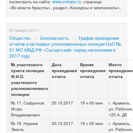
посмотреть на сайте:
www.unexpo.ru
, страница
«Во власти Красоты», раздел «Конкурсы и чемпионаты».
20 января 2017 г.
Общество
→
Безопасность
→
График проведения
отчетов участковых уполномоченных полиции ОеП №
21 МО МВД РФ «Сысертский» перед населением в
2017 году
№ участкового
Дата
Время
Место
пункта полиции
проведения
проведения
проведени
Ф.И.О.
отчета
отчета
отчета
участкового
уполномоченного
полиции
№ 17. Сафронов
20.10.2017
19 ч 00 мин
г. Арамиль,
Игорь
ул. Рабочая
Владимирович
120 А, ДК
№ 18. Нуриев
20.10.2017
19 ч 00 мин
г. Арамиль,
Эмиль
ул. Рабочая