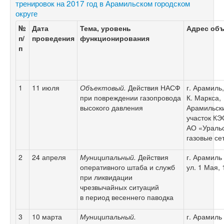
тренировок на 2017 год в Арамильском городском
округе
№
Дата
Тема, уровень
Адрес объ
п/
проведения
функционирования
п
1
11 июля
Объектовый.
Действия НАСФ
г. Арамиль,
при повреждении газопровода
К. Маркса,
высокого давления
Арамильск
участок КЭ
АО «Ураль
газовые се
2
24 апреля
Муниципальный.
Действия
г. Арамиль
оперативного штаба и служб
ул. 1 Мая, 
при ликвидации
чрезвычайных ситуаций
в период весеннего паводка
3
10 марта
Муниципальный.
г. Арамиль