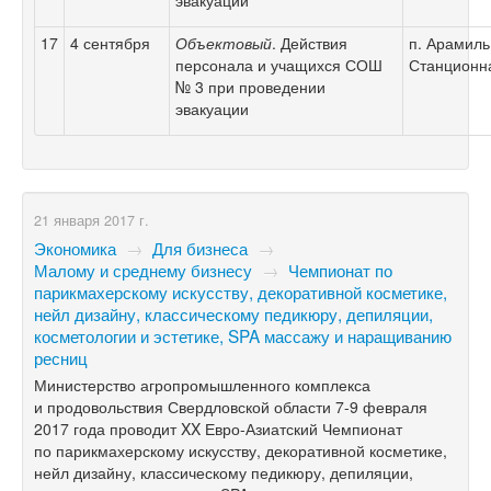
эвакуации
17
4 сентября
Объектовый
. Действия
п. Арамиль,
персонала и учащихся СОШ
Станционна
№ 3 при проведении
эвакуации
21 января 2017 г.
Экономика
→
Для бизнеса
→
Малому и среднему бизнесу
→
Чемпионат по
парикмахерскому искусству, декоративной косметике,
нейл дизайну, классическому педикюру, депиляции,
косметологии и эстетике, SPA массажу и наращиванию
ресниц
Министерство агропромышленного комплекса
и продовольствия Свердловской области
7-9
февраля
2017 года проводит XX Евро-Азиатский Чемпионат
по парикмахерскому искусству, декоративной косметике,
нейл дизайну, классическому педикюру, депиляции,