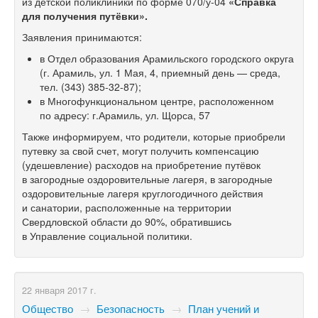
из детской поликлиники по форме 070/у-04
«Справка
для получения путёвки».
Заявления принимаются:
в Отдел образования Арамильского городского округа
(г. Арамиль, ул. 1 Мая, 4, приемный день — среда,
тел.
(343) 385-32-87);
в Многофункциональном центре, расположенном
по адресу: г.Арамиль, ул. Щорса, 57
Также информируем, что родители, которые приобрели
путевку за свой счет, могут получить компенсацию
(удешевление) расходов на приобретение путёвок
в загородные оздоровительные лагеря, в загородные
оздоровительные лагеря круглогодичного действия
и санатории, расположенные на территории
Свердловской области до 90%, обратившись
в Управление социальной политики.
22 января 2017 г.
Общество
→
Безопасность
→
План учений и