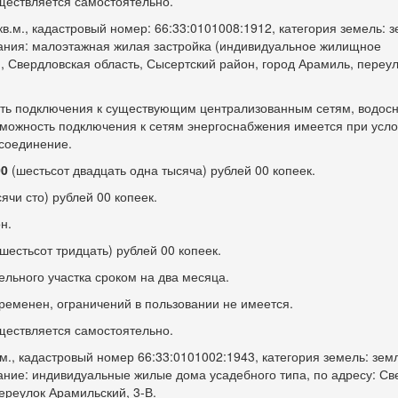
ществляется самостоятельно.
в.м., кадастровый номер: 66:33:0101008:1912, категория земель: 
ания: малоэтажная жилая застройка (индивидуальное жилищное
, Свердловская область, Сысертский район, город Арамиль, переу
сть подключения к существующим централизованным сетям, водос
зможность подключения к сетям энергоснабжения имеется при усл
исоединение.
00
(шестьсот двадцать одна тысяча) рублей 00 копеек.
ячи сто) рублей 00 копеек.
н.
шестьсот тридцать) рублей 00 копеек.
ельного участка сроком на два месяца.
ременен, ограничений в пользовании не имеется.
ществляется самостоятельно.
м., кадастровый номер 66:33:0101002:1943, категория земель: зем
ание: индивидуальные жилые дома усадебного типа, по адресу: Св
переулок Арамильский,
3-В.