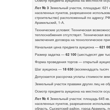
Осмотр предмета аукциона на местности осу
Лот № 3
Земельный участок, площадью: 621 к
населенных пунктов, разрешенное использов
строительство) расположенный по адресу: РФ
Арамильский,
1-А.
Технические условия: Техническая возможно
теплоснабжения отсутствует. Техническая во
заключения договора на технологическое пр
Начальная цена предмета аукциона —
621 0
Размер задатка —
62 100
(шестьдесят две тыс
Форма проведения торгов — открытый аукцио
Шаг аукциона —
18 630
(восемнадцать тысяч 
Допускается рассрочка уплаты стоимости зем
Земельный участок правами других лиц не об
Осмотр предмета аукциона на местности осу
Лот № 4
Земельный участок: площадь 645 кв.
населенных пунктов, разрешенное использов
область, Сысертский район, город Арамиль, 