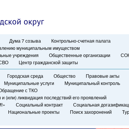
дской округ
Дума 7 созыва
Контрольно-счетная палата
авлению муниципальным имуществом
ьные учреждения
Общественные организации
СО
 СВО
Центр гражданской защиты
Городская среда
Общество
Правовые акты
Муниципальные услуги
Муниципальный контроль
Обращение с ТКО
и (или) ликвидация последствий его проявлений
М!»
Социальный контракт
Социальная догазификац
Национальные проекты
Поиск захоронений
Ту