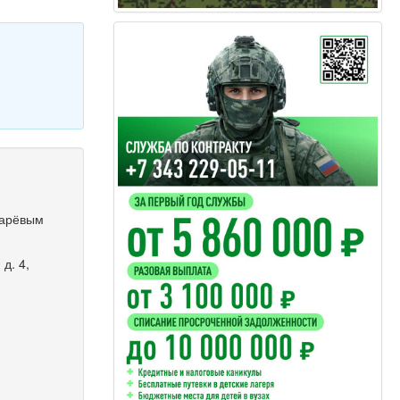
марёвым
д. 4,