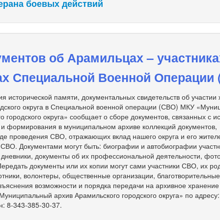
ерана боевых действий
ментов об Арамильцах – участника
ах Специальной Военной Операции 
я исторической памяти, документальных свидетельств об участии
одского округа в Специальной военной операции (СВО) МКУ «Мун
о городского округа» сообщает о сборе документов, связанных с и
 и формирования в муниципальном архиве коллекций документов,
де проведения СВО, отражающих вклад нашего округа и его жител
 СВО. Документами могут быть: биографии и автобиографии участ
, дневники, документы об их профессиональной деятельности, фот
 Передать документы или их копии могут сами участники СВО, их ро
тники, волонтеры, общественные организации, благотворительны
зъяснения возможности и порядка передачи на архивное хранение
униципальный архив Арамильского городского округа» по адресу: 
н: 8-343-385-30-37.