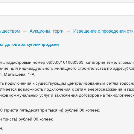
муществом
→
Аукционы, торги
→
Извещение о проведении отк
ект договора купли-продажи
м., кадастровый номер 66:33:0101008:363, категория земель: земл
ание: для индивидуального жилищного строительства по адресу: С
ул. Малышева,
1-А.
сть подключения к существующим централизованным сетям водосн
. Имеется возможность подключения к сетям энергоснабжения и га
ков коммунальных услуг и заключения договоров на технологичес
00
(триста пятьдесят три тысячи) рублей 00 копеек.
ч триста) рублей 00 копеек
н.