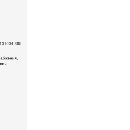
0101004:365,
набжения,
овии