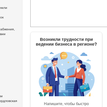
земли
лок
набжения,
овии
Возникли трудности при
ведении бизнеса в регионе?
ли
ердловская
Напишите, чтобы быстро