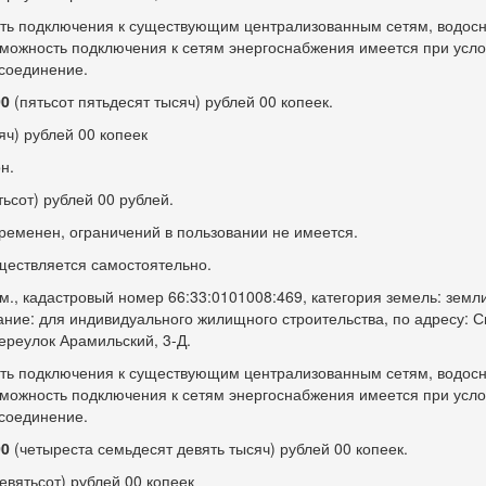
сть подключения к существующим централизованным сетям, водос
зможность подключения к сетям энергоснабжения имеется при усл
исоединение.
00
(пятьсот пятьдесят тысяч) рублей 00 копеек.
яч) рублей 00 копеек
н.
ьсот) рублей 00 рублей.
ременен, ограничений в пользовании не имеется.
ществляется самостоятельно.
м., кадастровый номер 66:33:0101008:469, категория земель: земл
ние: для индивидуального жилищного строительства, по адресу: 
переулок Арамильский,
3-Д.
сть подключения к существующим централизованным сетям, водос
зможность подключения к сетям энергоснабжения имеется при усл
исоединение.
00
(четыреста семьдесят девять тысяч) рублей 00 копеек.
евятьсот) рублей 00 копеек