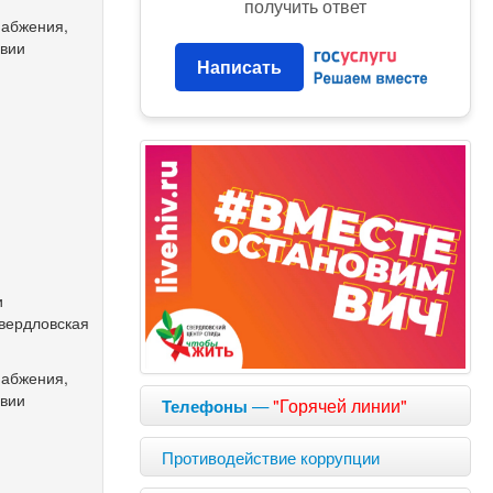
получить ответ
набжения,
овии
Написать
и
Свердловская
набжения,
овии
—
"Горячей линии"
Телефоны
Противодействие коррупции