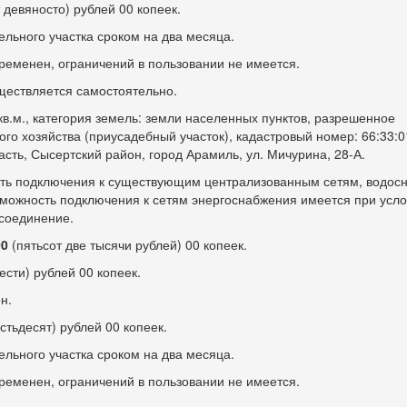
 девяносто) рублей 00 копеек.
ельного участка сроком на два месяца.
ременен, ограничений в пользовании не имеется.
ществляется самостоятельно.
в.м., категория земель: земли населенных пунктов, разрешенное
ого хозяйства (приусадебный участок), кадастровый номер: 66:33:
сть, Сысертский район, город Арамиль, ул. Мичурина,
28-А.
сть подключения к существующим централизованным сетям, водос
зможность подключения к сетям энергоснабжения имеется при усл
исоединение.
00
(пятьсот две тысячи рублей) 00 копеек.
ести) рублей 00 копеек.
н.
стьдесят) рублей 00 копеек.
ельного участка сроком на два месяца.
ременен, ограничений в пользовании не имеется.