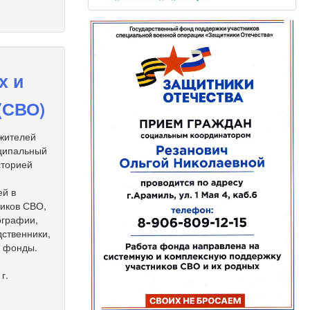
х и
(СВО)
 жителей
иципальный
сторией
ей в
ников СВО,
ографии,
дственники,
е фонды.
г.