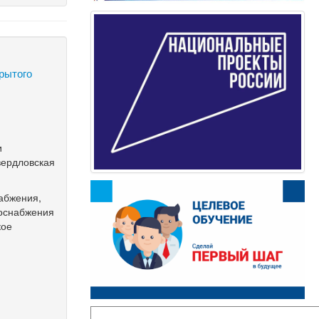
рытого
и
вердловская
абжения,
зоснабжения
кое