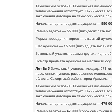
Технические условия: Техническая возможно
теплоснабжения отсутствует. Техническая во
заключения договора на технологическое пр
Начальная цена предмета аукциона —
550 0
Размер задатка —
55 000
(пятьдесят пять тыс
Форма проведения торгов — открытый аукцио
Шаг аукциона —
15 500
(пятнадцать тысяч пят
Земельный участок правами других лиц не об
Осмотр предмета аукциона на местности осу
Лот № 5
Земельный участок: площадь 571 кв.
населенных пунктов, разрешенное использова
область, Сысертский район, город Арамиль, 
Технические условия: Техническая возможно
теплоснабжения отсутствует. Техническая во
заключения договора на технологическое пр
Начальная цена предмета аукциона —
479 0
Размер задатка —
47 900
(сорок семь тысяч д