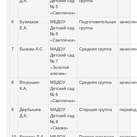
Д.А.
Детский сад
группа
№ 5
«Светлячок»
6
Бузмаков
МБДОУ
Подготовительная
зачисле
Е.А.
Детский сад
группа
№ 5
«Светлячок»
7
Бызова А.С.
МАДОУ
Средняя группа
зачисле
Детский сад
№ 7
«Золотой
ключик»
8
Вторушин
МБДОУ
Средняя группа
зачисле
К.А.
Детский сад
№ 5
«Светлячок»
9
Дербышев
МАДОУ
Старшая группа
перевод
Д.А.
Детский сад
№ 8
«Сказка»
10
Еремин Д.А.
МБДОУ
Первая младшая
зачисле