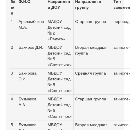
№
Ф.И.О.
Направлен
Направлен в
Тип
п/
в ДОУ
группу
заявле
п
1
Арсламбеков
МАДОУ
Старшая группа
перевод
М.А.
Детский сад
№ 2
«Радуга»
2
Бакиров Д.И.
МБДОУ
Вторая младшая
зачисле
Детский сад
группа
№ 5
«Светлячок»
3
Бакирова
МБДОУ
Средняя группа
зачисле
Э.И.
Детский сад
№ 5
«Светлячок»
4
Бузмаков
МБДОУ
Старшая группа
зачисле
А.А.
Детский сад
№ 5
«Светлячок»
5
Бузмаков
МБДОУ
Вторая младшая
зачисле