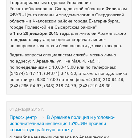
Территориальным отделом Управления
Роспотребнадзора по Свердловской области и Филиалом
ФБУЗ «Центр гигиены и эпидемиологии в Свердловской
области» в Чкаловском районе города Екатеринбурга,
городе Полевской и в Сысертском районе"
с 1 по 20 декабря 2015 года
для жителей Арамильского
городского округа проводится «горячая линия»
по вопросам качества и безопасности детских товаров.
Задать вопросы специалистам службы можно лично
по адресу: г. Арамиль, ул.
1-е
Мая, 4, каб. 1,
по понедельникам с
10.00-13.00
или по телефонам:
(34374) 3-17-11,
(34374) 3-16-30,
а также с понедельника
по пятницу с
8.30-17.00
по телефонам:
(343) 210-94-49,
(343) 266-54-97,
(343) 218-74-79,
(343) 210-48-35.
04 декабря 2015 г.
Пресс-центр
→
В Арамиле полиция и уголовно-
исполнительная инспекция ГУФСИН провели
совместную рабочую встречу
4 декабря начальник филиала по Арамильскому