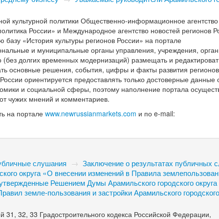
нной культурной политики Общественно-информационное агентство
политика России» и Международное агентство новостей регионов Р
азу «История культуры регионов России» на портале
иональные и муниципальные органы управления, учреждения, орган
о (без долгих временных модернизаций) размещать и редактироват
дать основные решения, события, цифры и факты развития регионов
 России ориентируется предоставлять только достоверные данные 
номики и социальной сферы, поэтому наполнение портала осущес
 от чужих мнений и комментариев.
ь на портале
www.newrussianmarkets.com
и по e-mail:
убличные слушания
→
Заключение о результатах публичных 
ского округа «О внесении изменений в Правила землепользован
, утвержденные Решением Думы Арамильского городского округа
равил земле-пользования и застройки Арамильского городского
й 31, 32, 33 Градостроительного кодекса Российской Федерации,