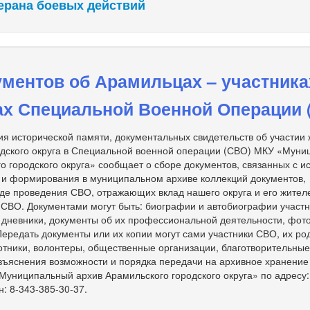
ерана боевых действий
ментов об Арамильцах – участника
ах Специальной Военной Операции 
я исторической памяти, документальных свидетельств об участии
одского округа в Специальной военной операции (СВО) МКУ «Мун
о городского округа» сообщает о сборе документов, связанных с и
 и формирования в муниципальном архиве коллекций документов,
де проведения СВО, отражающих вклад нашего округа и его жител
 СВО. Документами могут быть: биографии и автобиографии участ
, дневники, документы об их профессиональной деятельности, фот
 Передать документы или их копии могут сами участники СВО, их ро
тники, волонтеры, общественные организации, благотворительны
зъяснения возможности и порядка передачи на архивное хранение
униципальный архив Арамильского городского округа» по адресу: 
н: 8-343-385-30-37.