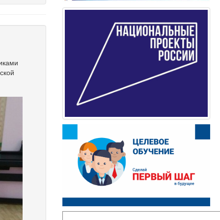
никами
ской