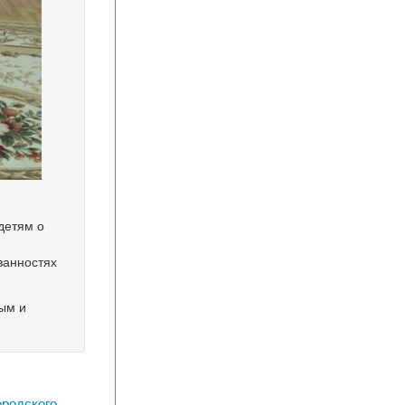
детям о
занностях
ым и
ородского