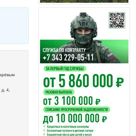
марёвым
д. 4,