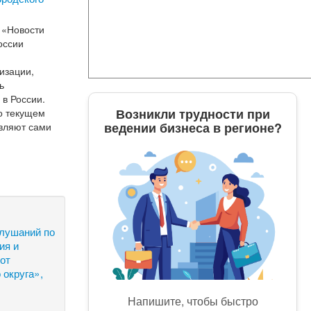
 «Новости
оссии
изации,
ь
 в России.
Возникли трудности при
о текущем
ведении бизнеса в регионе?
твляют сами
слушаний по
ия и
 от
 округа»,
Напишите, чтобы быстро