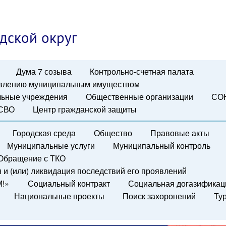
дской округ
Дума 7 созыва
Контрольно-счетная палата
авлению муниципальным имуществом
ьные учреждения
Общественные организации
СО
 СВО
Центр гражданской защиты
Городская среда
Общество
Правовые акты
Муниципальные услуги
Муниципальный контроль
Обращение с ТКО
и (или) ликвидация последствий его проявлений
М!»
Социальный контракт
Социальная догазификац
Национальные проекты
Поиск захоронений
Ту