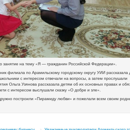
о занятие на тему «Я — гражданин Российской Федерации».
ьник филиала по Арамильскому городскому округу УИИ рассказала 
школьники с интересом отвечали на вопросы, а затем прослушали
ятия Ольга Узянова рассказала детям об их основных правах и обя
ети с интересом выслушали сказку «О добре и зле».
 дружно построили «Пирамиду любви» и пожелали всем своим родн
среднему бизнесу
→
Уважаемые руководители Арамильского г