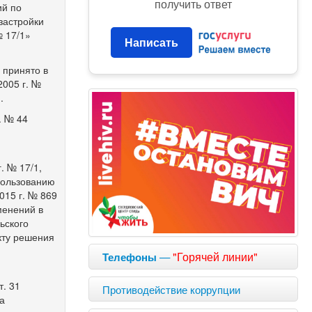
получить ответ
ий по
застройки
№ 17/1»
Написать
 принято в
2005 г. №
.
. № 44
. № 17/1,
пользованию
015 г. № 869
менений в
ьского
кту решения
—
"Горячей линии"
Телефоны
т. 31
Противодействие коррупции
на