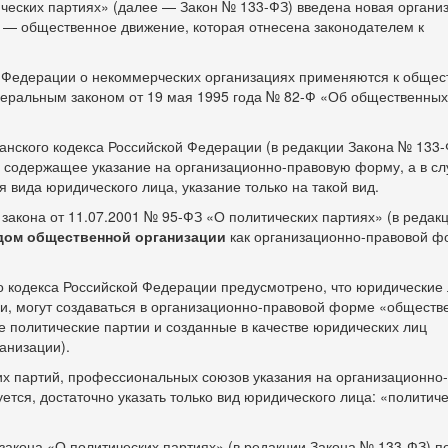
ических партиях» (далее — Закон №
133-ФЗ)
введена новая органи
— общественное движение, которая отнесена законодателем к
й Федерации о некоммерческих организациях применяются к обще
деральным законом от 19 мая 1995 года №
82-Ф
«Об общественны
жданского кодекса Российской Федерации (в редакции Закона №
133-
 содержащее указание на организационно-п
равовую форму, а в сл
 вида юридического лица, указание только на такой вид.
о закона от 11.07.2001 №
95-ФЗ
«О политических партиях» (в редак
дом общественной организации
как организационно-п
равовой ф
го кодекса Российской Федерации предусмотрено, что юридические 
 могут создаваться в организационно-п
равовой форме «обществ
ле политические партии и созданные в качестве юридических лиц
анизации).
их партий, профессиональных союзов указания на организационно
тся, достаточно указать только вид юридического лица: «политич
о закона «О политических партиях» (в редакции Закона №
133-ФЗ)
по