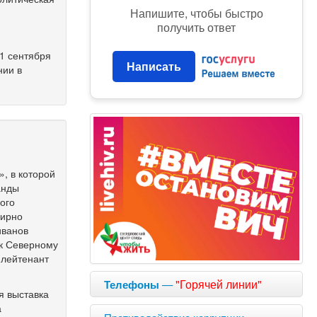
Напишите, чтобы быстро
получить ответ
 1 сентября
Написать
нии в
, в которой
анды
ого
мирно
иванов
 к Северному
 лейтенант
—
"Горячей линии"
Телефоны
я выставка
а
Противодействие коррупции