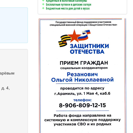
марёвым
д. 4,