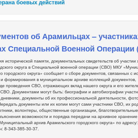
ерана боевых действий
ментов об Арамильцах – участника
ах Специальной Военной Операции 
я исторической памяти, документальных свидетельств об участии
одского округа в Специальной военной операции (СВО) МКУ «Мун
о городского округа» сообщает о сборе документов, связанных с и
 и формирования в муниципальном архиве коллекций документов,
де проведения СВО, отражающих вклад нашего округа и его жител
 СВО. Документами могут быть: биографии и автобиографии участ
, дневники, документы об их профессиональной деятельности, фот
 Передать документы или их копии могут сами участники СВО, их ро
тники, волонтеры, общественные организации, благотворительны
зъяснения возможности и порядка передачи на архивное хранение
униципальный архив Арамильского городского округа» по адресу: 
н: 8-343-385-30-37.