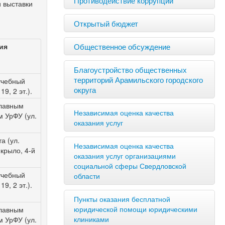
 выставки
Открытый бюджет
Общественное обсуждение
ия
Благоустройство общественных
территорий Арамильского городского
учебный
округа
19, 2 эт.).
главным
Независимая оценка качества
 УрФУ (ул.
оказания услуг
а (ул.
Независимая оценка качества
 крыло,
4-й
оказания услуг организациями
социальной сферы Свердловской
учебный
области
19, 2 эт.).
Пункты оказания бесплатной
юридической помощи юридическими
главным
клиниками
 УрФУ (ул.