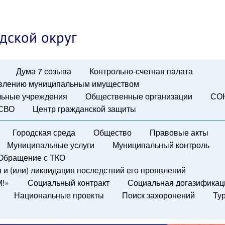
дской округ
Дума 7 созыва
Контрольно-счетная палата
авлению муниципальным имуществом
ьные учреждения
Общественные организации
СО
 СВО
Центр гражданской защиты
Городская среда
Общество
Правовые акты
Муниципальные услуги
Муниципальный контроль
Обращение с ТКО
и (или) ликвидация последствий его проявлений
М!»
Социальный контракт
Социальная догазификац
Национальные проекты
Поиск захоронений
Ту