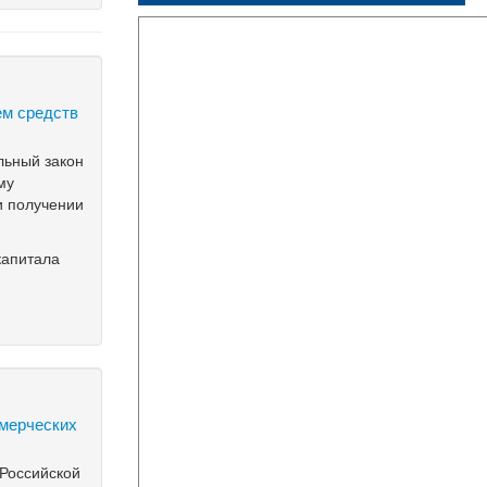
ем средств
льный закон
му
и получении
капитала
ммерческих
 Российской