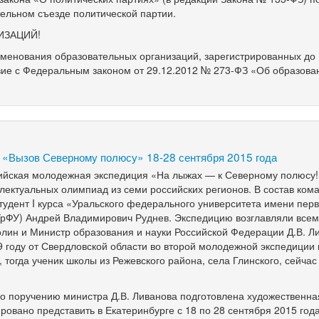
тельном съезде политической партии.
ИЗАЦИЙ!
именования образовательных организаций, зарегистрированн
ых до
твие с Федеральным законом от 29.12.2012 №
273-ФЗ
«Об образова
 «Вызов Северному полюсу» 18-28 сентября 2015 года
сийская молодежная экспедиция «На лыжах — к Северному полюсу!»
лектуальных олимпиад из семи российских регионов. В состав ком
тудент I курса «Уральского федерального университета имени перв
УрФУ) Андрей Владимирович Руднев. Экспедицию возглавляли все
олин и Министр образования и науки Российской Федерации Д.В. Л
09 году от Свердловской области во второй молодежной экспедиции
тогда ученик школы из Режевского района, села Глинского, сейчас
 поручению министра Д.В. Ливанова подготовлена художественна
овано представить в Екатеринбурге с 18 по 28 сентября 2015 год