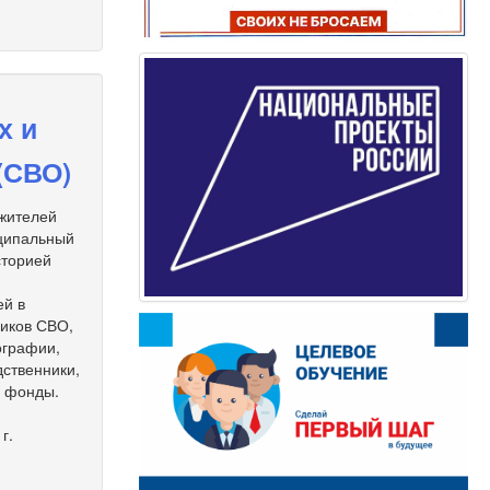
х и
(СВО)
 жителей
иципальный
сторией
ей в
ников СВО,
ографии,
дственники,
е фонды.
г.