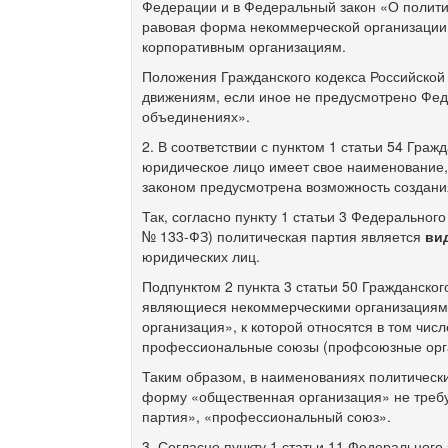
Федерации и в Федеральный закон «О полит
равовая форма некоммерческой организации 
корпоративным организациям.
Положения Гражданского кодекса Российско
движениям, если иное не предусмотрено Фе
объединениях».
2. В соответствии с пунктом 1 статьи 54 Гра
юридическое лицо имеет свое наименование,
законом предусмотрена возможность создания
Так, согласно пункту 1 статьи 3 Федеральног
№
133-ФЗ)
политическая партия является
ви
юридических лиц.
Подпунктом 2 пункта 3 статьи 50 Гражданско
являющиеся некоммерческими организациями,
организация», к которой относятся в том чис
профессиональные союзы (профсоюзные орг
Таким образом, в наименованиях политическ
форму «общественная организация» не требуе
партия», «профессиональны
й союз».
3. Согласно пункту 1 статьи 11 Федеральног