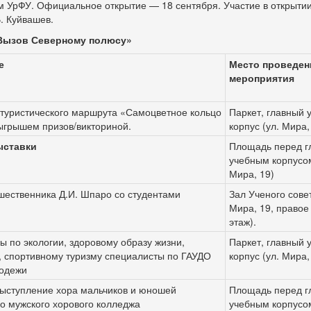
 УрФУ. Официальное открытие — 18 сентября. Участие в открытии
. Куйвашев.
Вызов Северному полюсу»
е
Место проведен
мероприятия
туристического маршрута «Самоцветное кольцо
Паркет, главный 
ыгрышем призов/викториной.
корпус (ул. Мира, 
ыставки
Площадь перед 
учебным корпусом
Мира, 19)
шественника Д.И. Шпаро со студентами
Зал Ученого совет
Мира, 19, правое
этаж).
ы по экологии, здоровому образу жизни,
Паркет, главный 
 спортивному туризму специалисты по ГАУДО
корпус (ул. Мира, 
одежи
выступление хора мальчиков и юношей
Площадь перед 
о мужского хорового колледжа
учебным корпусом