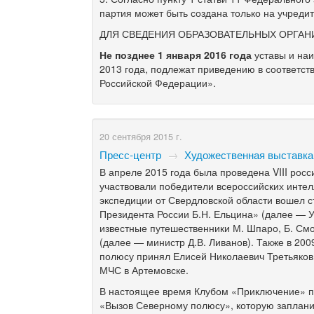
партия может быть создана только на учреди
ДЛЯ СВЕДЕНИЯ ОБРАЗОВАТЕЛЬНЫХ ОРГАН
Не позднее 1 января 2016 года
уставы и на
2013 года, подлежат приведению в соответс
Российской Федерации».
20 сентября 2015 г.
Пресс-центр
→
Художественная выставка
В апреле 2015 года была проведена VIII рос
участвовали победители всероссийских интел
экспедиции от Свердловской области вошел с
Президента России Б.Н. Ельцина» (далее — 
известные путешественники М. Шпаро, Б. См
(далее — министр Д.В. Ливанов). Также в 20
полюсу принял Елисей Николаевич Третьяков, 
МЧС в Артемовске.
В настоящее время Клубом «Приключение» по
«Вызов Северному полюсу», которую запланир