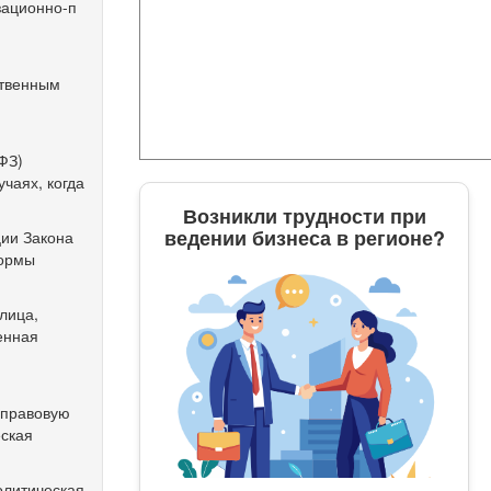
зационно-п
ственным
х
ФЗ)
учаях, когда
Возникли трудности при
ведении бизнеса в регионе?
ции Закона
ормы
лица,
енная
-п
равовую
еская
литическая