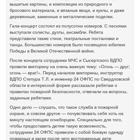
вышитые картины, и композиции из природного и
бросового материала, и вязаные вещи, и куклы, и даже
деревянные, каменные и металлические поделки.
Гала-концерт состоял из полусотни номеров. С песнями
выступали солисты, дуэты, ансамбли. Ребята
представили также стихи, театральные постановки и
танцы. Большинство номеров было посвящено юбилею
Победы в Великой Отечественной войне.
После концерта сотрудники МЧС и Сысертского ВДПО
провели викторину на очень важную тему: «Огонь — друг;
огонь — враг!». Перед началом викторины, инструктор
ВДПО Степура Т.Л. и инженер 24 ОФПС по Свердловской
области в интересной форме рассказали ребятам о
правилах пожарной безопасности, отвечали на вопросы,
заданные ребятами.
Одно дело — слушать, что такое служба в пожарной
охране, и совсем другое — почувствовать себя хоть на
минуту настоящим огнеборцем. Специально для того,
чтобы предоставить детям такую возможность,
сотрудники 24 ОФПС привезли с собой боевую одежду
пожарных и каски после чего восторженные дети