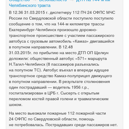
Челябинского тракта
В 12.36 31.03.2015 г. диспетчеру 112 ПЧ 24 ОФПС МЧС
России по Свердловской области поступило поступило
сообщение о том, что на
144-м
километре трассы
Екатеринбург-Челябинск произошло дорожно-
транспортное происшествие с участием пассажирского
автобуса с грузовым автомобиль «Камаз» двигавшийся
в попутном направлении. В 12.48
31.03.2015г. по прибытию на место ДТП ОП Щелкун
доложили: общественный автобус «571» маршрута
Н.Тагил-Челябинск (8 пассажиров разъехались
на попутном ТС). Автобус въехал в впереди идущее
транспортное средство Камаз-полуприцеп движущего
в попутном направлении. В результате столкновения
один пострадавший — водитель 1956 г.р.,
госпитализирован в ЦРБ г. Сысерть с открытым
переломом костей правой голени и травматическим
шоком.
На место выезжали пожарные 112 пожарной части
24 ОФПС по Свердловской области, помощь
не потребовалась. Пострадавших среди пассажиров нет.