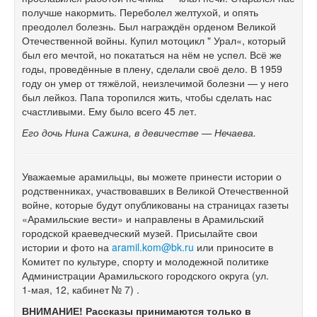
получше накормить. Переболел желтухой, и опять
преодолел болезнь. Был награждён орденом Великой
Отечественной войны. Купил мотоцикл " Урал«, который
был его мечтой, но покататься на нём не успел. Всё же
годы, проведённые в плену, сделали своё дело. В 1959
году он умер от тяжёлой, неизлечимой болезни — у него
был лейкоз. Папа торопился жить, чтобы сделать нас
счастливыми. Ему было всего 45 лет.
Его дочь Нина Сажина, в девичестве — Нечаева.
Уважаемые арамильцы, вы можете принести истории о
родственниках, участвовавших в Великой Отечественной
войне, которые будут опубликованы на страницах газеты
«Арамильские вести» и направлены в Арамильский
городской краеведческий музей. Присылайте свои
истории и фото на
arami
l
.kom@bk.ru
или приносите в
Комитет по культуре, спорту и молодежной политике
Администрации Арамильского городского округа (ул.
1-мая,
12, кабинет № 7) .
ВНИМАНИЕ! Рассказы принимаются только в