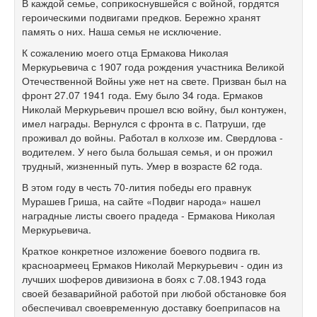
В каждой семье, соприкоснувшейся с войной, гордятся
героическими подвигами предков. Бережно хранят
память о них. Наша семья не исключение.
К сожалению моего отца Ермакова Николая
Меркурьевича с 1907 года рождения участника Великой
Отечественной Войны уже нет на свете. Призван был на
фронт 27.07 1941 года. Ему было 34 года. Ермаков
Николай Меркурьевич прошел всю войну, был контужен,
имел награды. Вернулся с фронта в с. Патруши, где
проживал до войны. Работал в колхозе им. Свердлова -
водителем. У него была большая семья, и он прожил
трудный, жизненный путь. Умер в возрасте 62 года.
В этом году в честь 70-лития победы его правнук
Мурашев Гриша, на сайте «Подвиг народа» нашел
наградные листы своего прадеда - Ермакова Николая
Меркурьевича.
Краткое конкретное изложение боевого подвига гв.
красноармеец Ермаков Николай Меркурьевич - один из
лучших шоферов дивизиона в боях с 7.08.1943 года
своей безаварийной работой при любой обстановке боя
обеспечивал своевременную доставку боеприпасов на