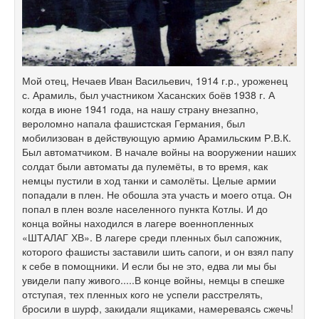
Мой отец, Нечаев Иван Васильевич, 1914 г.р., уроженец
с. Арамиль, был участником Хасанских боёв 1938 г. А
когда в июне 1941 года, на нашу страну внезапно,
вероломно напала фашистская Германия, был
мобилизован в действующую армию Арамильским Р.В.К.
Был автоматчиком. В начале войны на вооружении наших
солдат были автоматы да пулемёты, в то время, как
немцы пустили в ход танки и самолёты. Целые армии
попадали в плен. Не обошла эта участь и моего отца. Он
попал в плен возле населенного пункта Котлы. И до
конца войны находился в лагере военнопленных
«ШТАЛАГ ХВ». В лагере среди пленных был сапожник,
которого фашисты заставили шить сапоги, и он взял папу
к себе в помощники. И если бы не это, едва ли мы бы
увидели папу живого.....В конце войны, немцы в спешке
отступая, тех пленных кого не успели расстрелять,
бросили в шурф, закидали ящиками, намереваясь сжечь!