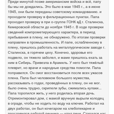
Приди минутой позже американские войска и всё, папу
бы мы не дождались. Это было в мае 1945 г., а в июне
1945, они были переданы советскому командованию. и
проходили проверку в фильтрационных пунктах. Папа
проходил проверку в при о-группе ГОНК вД г. Сталинска,
Кемеровской области до ноября 1945 г. В ходе проверки
сведений компрометирующего характера, в период
пребывания в плену, не обнаружено. По итогам проверки
направлен в промышленность. И папе, ослабленному в
плену, пришлось работать на металлургическом заводе г.
Сталинска, в горячем цеху. Конечно, здоровье его
подвело, он тяжело заболел, и маме пришлось ехать за
ним в Сибирь. Привезла в Арамиль. У него был тяжёлый
плеврит, но врачи и народные средства помогли. Папа
поправился. Он смог восстановиться после всех ужасов
плена. Папа был человеком большого мужества,
рассказывать о годах, проведённых в плену, он не мог.
было очень трудно, скрипели зубы, сжимались кулаки...
Папа торопился жить, у него родилась вторая дочь.
Отремонтировал дом, с мамой вручную вырыли колодец
в ограде, чтобы не ходить по воду на ключик. Работал на
двух работах, он был кочегаром на хлебопекарне и
прославился работой печника — клал печи. Старался нас