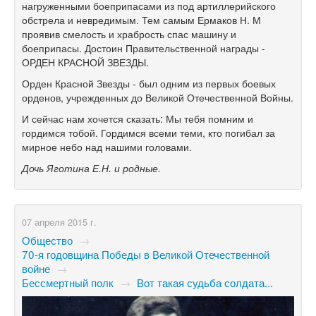
нагруженными боеприпасами из под артиллерийского
обстрела и невредимым. Тем самым Ермаков Н. М
проявив смелость и храбрость спас машину и
боеприпасы. Достоин Правительственной награды -
ОРДЕН КРАСНОЙ ЗВЕЗДЫ.
Орден Красной Звезды - был одним из первых боевых
орденов, учрежденных до Великой Отечественной Войны.
И сейчас нам хочется сказать: Мы тебя помним и
гордимся тобой. Гордимся всеми теми, кто погибал за
мирное небо над нашими головами.
Дочь Яготина Е.Н. и родные.
07 апреля 2015 г.
Общество
→
70-я годовщина Победы в Великой Отечественной
войне
→
Бессмертный полк
→
Вот такая судьба солдата...