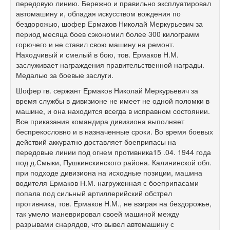
передовую линию. Бережно и правильно эксплуатировал
автомашину и, обладая искусством вождения по
бездорожью, шофер Ермаков Николай Меркурьевич за
период месяца боев сэкономил более 300 килограмм
горючего и не ставил свою машину на ремонт.
Находчивый и смелый в бою, тов. Ермаков Н.М.
заслуживает награждения правительственной награды.
Медалью за боевые заслуги.
Шофер гв. сержант Ермаков Николай Меркурьевич за
время службы в дивизионе не имеет не одной поломки в
машине, и она находится всегда в исправном состоянии.
Все приказания командира дивизиона выполняет
беспрекословно и в назначенные сроки. Во время боевых
действий аккуратно доставляет боеприпасы на
передовые линии под огнем противника15 .04. 1944 года
под д.Смыки, Пушкинскинского района. Калининской обл.
при подходе дивизиона на исходные позиции, машина
водителя Ермаков Н.М. нагруженная с боеприпасами
попала под сильный артиллерийский обстрел
противника, тов. Ермаков Н.М., не взирая на бездорожье,
так умело маневрировал своей машиной между
разрывами снарядов, что вывел автомашину с