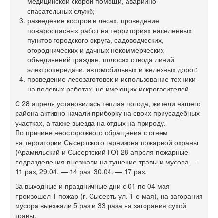
медицинской скорой помощи, аварийно-
спасательных служб;
разведение костров в лесах, проведение
пожароопасных работ на территориях населенных
пунктов городского округа, садоводческих,
огороднических и дачных некоммерческих
объединений граждан, полосах отвода линий
электропередачи, автомобильных и железных дорог;
проведение лесозаготовок и использование техники
на полевых работах, не имеющих искрогасителей.
С 28 апреля установилась теплая погода, жители нашего
района активно начали приборку на своих приусадебных
участках, а также выезда на отдых на природу.
По причине неосторожного обращения с огнем
на территории Сысертского гарнизона пожарной охраны
(Арамильский и Сысертский ГО) 28 апреля пожарные
подразделения выезжали на тушение травы и мусора —
11 раз, 29.04. — 14 раз, 30.04. — 17 раз.
За выходные и праздничные дни с 01 по 04 мая
произошел 1 пожар (г. Сысерть ул.
1-е
мая), на загорания
мусора выезжали 5 раз и 33 раза на загорания сухой
травы.