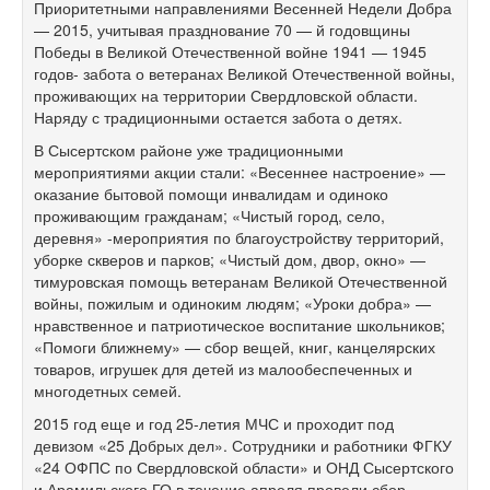
Приоритетными направлениями Весенней Недели Добра
— 2015, учитывая празднование 70 — й годовщины
Победы в Великой Отечественной войне 1941 — 1945
годов- забота о ветеранах Великой Отечественной войны,
проживающих на территории Свердловской области.
Наряду с традиционными остается забота о детях.
В Сысертском районе уже традиционными
мероприятиями акции стали: «Весеннее настроение» —
оказание бытовой помощи инвалидам и одиноко
проживающим гражданам; «Чистый город, село,
деревня» -мероприятия по благоустройству территорий,
уборке скверов и парков; «Чистый дом, двор, окно» —
тимуровская помощь ветеранам Великой Отечественной
войны, пожилым и одиноким людям; «Уроки добра» —
нравственное и патриотическое воспитание школьников;
«Помоги ближнему» — сбор вещей, книг, канцелярских
товаров, игрушек для детей из малообеспеченных и
многодетных семей.
2015 год еще и год 25-летия МЧС и проходит под
девизом «25 Добрых дел». Сотрудники и работники ФГКУ
«24 ОФПС по Свердловской области» и ОНД Сысертского
и Арамильского ГО в течение апреля провели сбор