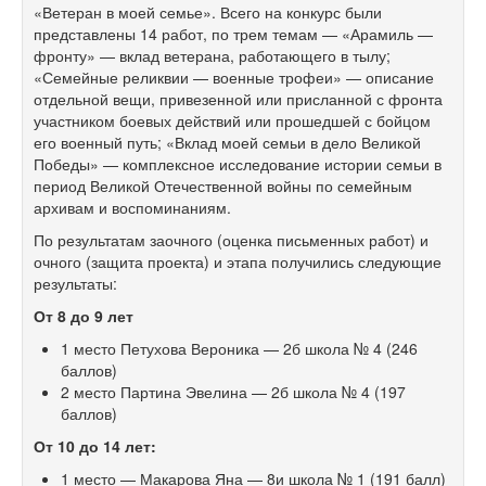
«Ветеран в моей семье». Всего на конкурс были
представлены 14 работ, по трем темам — «Арамиль —
фронту» — вклад ветерана, работающего в тылу;
«Семейные реликвии — военные трофеи» — описание
отдельной вещи, привезенной или присланной с фронта
участником боевых действий или прошедшей с бойцом
его военный путь; «Вклад моей семьи в дело Великой
Победы» — комплексное исследование истории семьи в
период Великой Отечественной войны по семейным
архивам и воспоминаниям.
По результатам заочного (оценка письменных работ) и
очного (защита проекта) и этапа получились следующие
результаты:
От 8 до 9 лет
1 место Петухова Вероника — 2б школа № 4 (246
баллов)
2 место Партина Эвелина — 2б школа № 4 (197
баллов)
От 10 до 14 лет:
1 место — Макарова Яна — 8и школа № 1 (191 балл)