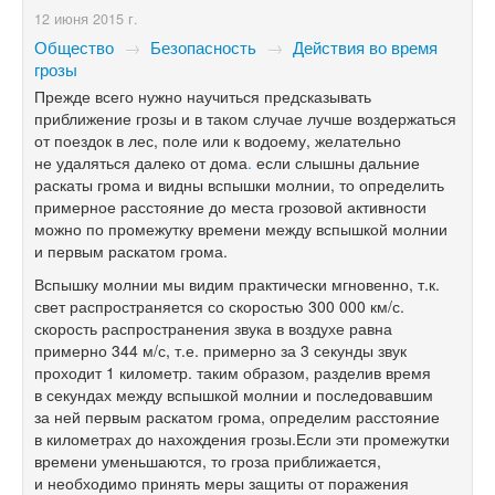
12 июня 2015 г.
Общество
→
Безопасность
→
Действия во время
грозы
Прежде всего нужно научиться предсказывать
приближение грозы и в таком случае лучше воздержаться
от поездок в лес, поле или к водоему, желательно
не удаляться далеко от дома
.
если слышны дальние
раскаты грома и видны вспышки молнии, то определить
примерное расстояние до места грозовой активности
можно по промежутку времени между вспышкой молнии
и первым раскатом грома.
Вспышку молнии мы видим практически мгновенно, т.к.
свет распространяется со скоростью 300 000 км/с.
скорость распространения звука в воздухе равна
примерно 344 м/с, т.е. примерно за 3 секунды звук
проходит 1 километр. таким образом, разделив время
в секундах между вспышкой молнии и последовавшим
за ней первым раскатом грома, определим расстояние
в километрах до нахождения грозы.Если эти промежутки
времени уменьшаются, то гроза приближается,
и необходимо принять меры защиты от поражения