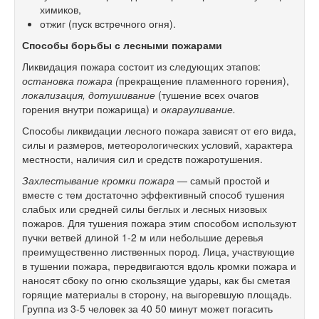
химиков,
отжиг (пуск встречного огня).
Способы борьбы с лесными пожарами
Ликвидация пожара состоит из следующих этапов:
остановка пожара (
прекращение пламенного горения),
локализация, дотушивание
(тушение всех очагов
горения внутри пожарища) и
окарауливание.
Способы ликвидации лесного пожара зависят от его вида,
силы и размеров, метеорологических условий, характера
местности, наличия сил и средств пожаротушения.
Захлестывание кромки пожара
— самый простой и
вместе с тем достаточно эффективный способ тушения
слабых или средней силы беглых и лесных низовых
пожаров. Для тушения пожара этим способом используют
пучки ветвей длиной
1-2 м
или небольшие деревья
преимущественно лиственных пород. Лица, участвующие
в тушении пожара, передвигаются вдоль кромки пожара и
наносят сбоку по огню скользящие удары, как бы сметая
горящие материалы в сторону, на выгоревшую площадь.
Группа из
3-5
человек за 40 50 минут может погасить