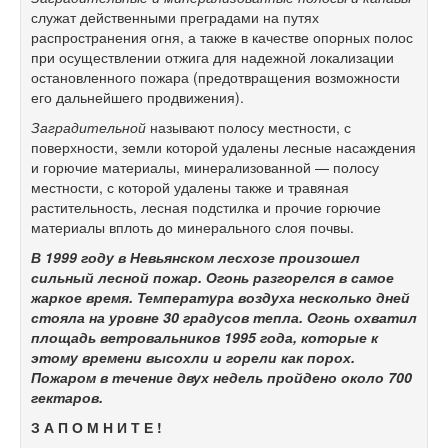
служат действенными преградами на путях
распространения огня, а также в качестве опорных полос
при осуществлении отжига для надежной локализации
остановленного пожара (предотвращения возможности
его дальнейшего продвижения).
Заградительной
называют полосу местности, с
поверхности, земли которой удалены лесные насаждения
и горючие материалы, минерализованной — полосу
местности, с которой удалены также и травяная
растительность, лесная подстилка и прочие горючие
материалы вплоть до минерального слоя почвы.
В 1999 году в Невьянском лесхозе произошел
сильный лесной пожар. Огонь разгорелся в самое
жаркое время. Температура воздуха несколько дней
стояла на уровне 30 градусов тепла. Огонь охватил
площадь ветровальников 1995 года, которые к
этому времени высохли и горели как порох.
Пожаром в течение двух недель пройдено около 700
гектаров.
З А П О М Н И Т Е !