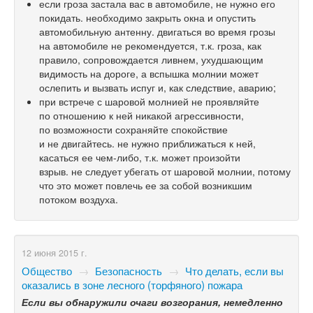
если гроза застала вас в автомобиле, не нужно его
покидать. необходимо закрыть окна и опустить
автомобильную антенну. двигаться во время грозы
на автомобиле не рекомендуется, т.к. гроза, как
правило, сопровождается ливнем, ухудшающим
видимость на дороге, а вспышка молнии может
ослепить и вызвать испуг и, как следствие, аварию;
при встрече с шаровой молнией не проявляйте
по отношению к ней никакой агрессивности,
по возможности сохраняйте спокойствие
и не двигайтесь. не нужно приближаться к ней,
касаться ее чем-либо, т.к. может произойти
взрыв. не следует убегать от шаровой молнии, потому
что это может повлечь ее за собой возникшим
потоком воздуха.
12 июня 2015 г.
Общество
→
Безопасность
→
Что делать, если вы
оказались в зоне лесного (торфяного) пожара
Если вы обнаружили очаги возгорания, немедленно