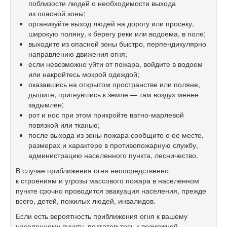
поблизости людей о необходимости выхода
из опасной зоны;
организуйте выход людей на дорогу или просеку,
широкую поляну, к берегу реки или водоема, в поле;
выходите из опасной зоны быстро, перпендикулярно
направлению движения огня;
если невозможно уйти от пожара, войдите в водоем
или накройтесь мокрой одеждой;
оказавшись на открытом пространстве или поляне,
дышите, пригнувшись к земле — там воздух менее
задымлен;
рот и нос при этом прикройте ватно-марлевой
повязкой или тканью;
после выхода из зоны пожара сообщите о ее месте,
размерах и характере в противопожарную службу,
администрацию населенного пункта, лесничество.
В случае приближения огня непосредственно
к строениям и угрозы массового пожара в населенном
пункте срочно проводится эвакуация населения, прежде
всего, детей, пожилых людей, инвалидов.
Если есть вероятность приближения огня к вашему
населенному пункту, подготовьтесь к возможной