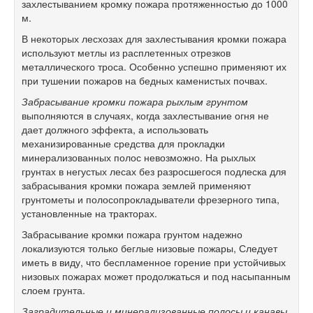
захлестыванием кромку пожара протяженностью до 1000
м.
В некоторых лесхозах для захлестывания кромки пожара
используют метлы из расплетенных отрезков
металлического троса. Особенно успешно применяют их
при тушении пожаров на бедных каменистых почвах.
Забрасывание кромки пожара рыхлым грунтом
выполняются в случаях, когда захлестывание огня не
дает должного эффекта, а использовать
механизированные средства для прокладки
минерализованных полос невозможно. На рыхлых
грунтах в негустых лесах без разросшегося подлеска для
забрасывания кромки пожара землей применяют
грунтометы и полосопрокладыватели фрезерного типа,
установленные на тракторах.
Забрасывание кромки пожара грунтом надежно
локализуются только беглые низовые пожары, Следует
иметь в виду, что беспламенное горение при устойчивых
низовых пожарах может продолжаться и под насыпанным
слоем грунта.
Заградительные и минерализованные полосы и канавы