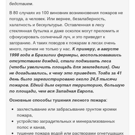
бедствием.
В 80 случаях из 100 виновник возникновения пожаров не
погода, а человек. Или вернее, безалаберность,
халатность и бескультурье. Оставленная в лесу
стеклянная бутылка и даже осколок могут преломить и
сфокусировать солнечный луч, и это приведет к
загоранию. А таких поводов к пожарам в лесах очень
много, причем не только у нас.
К примеру, в августе
1998 года в Бразилии фермеры, воспользовавшись
отсутствием дождей, стали поджигать леса
(чтобы увеличить площадь для земледелия). Они
не догадывались, к чему это приведет. Тогда за 41
день было зарегистрировано около 24,5 тысячи
пожаров. Едкий дым окутал территорию, большую
по площади, чем вся Западная Европа.
Основные способы тушения лесного пожара
:
захлестывание или забрасывание грунтом кромки
пожара,
устройство заградительных и минерализованных
полос и канав,
тушение пожара водой или растворами огнетушащих