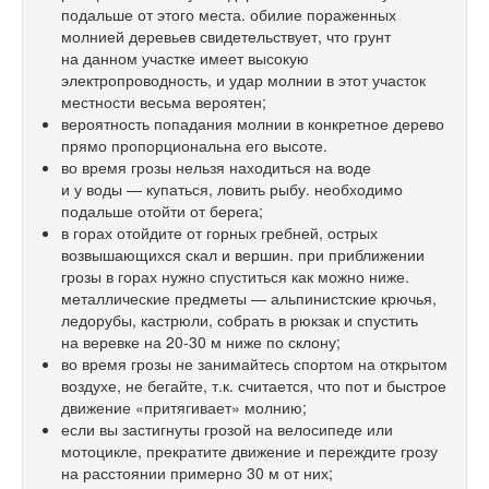
подальше от этого места. обилие пораженных
молнией деревьев свидетельствует, что грунт
на данном участке имеет высокую
электропроводность, и удар молнии в этот участок
местности весьма вероятен;
вероятность попадания молнии в конкретное дерево
прямо пропорциональна его высоте.
во время грозы нельзя находиться на воде
и у воды — купаться, ловить рыбу. необходимо
подальше отойти от берега;
в горах отойдите от горных гребней, острых
возвышающихся скал и вершин. при приближении
грозы в горах нужно спуститься как можно ниже.
металлические предметы — альпинистские крючья,
ледорубы, кастрюли, собрать в рюкзак и спустить
на веревке на
20-30 м
ниже по склону;
во время грозы не занимайтесь спортом на открытом
воздухе, не бегайте, т.к. считается, что пот и быстрое
движение «притягивает» молнию;
если вы застигнуты грозой на велосипеде или
мотоцикле, прекратите движение и переждите грозу
на расстоянии примерно 30 м от них;