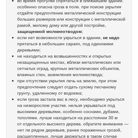
во время прогулки спрятаться в ближайшем здании.
особенно опасна гроза в поле. при поиске укрытия
отдайте предпочтение металлической конструкции
больших размеров или конструкции с металлической
рамой, жилому дому или другой постройке,
защищенной молниеотводом
;
если нет возможности укрыться в здании,
не надо
прятаться в небольших сараях, под одинокими
деревьями;
не находиться на возвышенностях и открытых
незащищенных местах, вблизи металлических или
сетчатых оград, крупных металлических объектов,
влажных стен, заземления молниеотвода;
при отсутствии укрытия лечь на землю, при этом
предпочтение следует отдать сухому песчаному
грунту, удаленному от водоема;
если гроза застала вас в лесу, необходимо укрыться
на низкорослом участке. нельзя укрываться под
высокими деревьями, особенно соснами, дубами,
тополями. лучше находиться на расстоянии 30 м
от отдельного высокого дерева. обратите внимание —
нет ли рядом деревьев, ранее пораженных грозой,
расщепленных. лучше держаться в таком случае