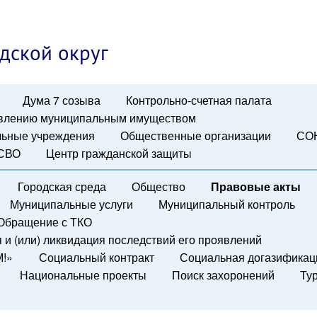
дской округ
Дума 7 созыва
Контрольно-счетная палата
авлению муниципальным имуществом
ьные учреждения
Общественные организации
СО
 СВО
Центр гражданской защиты
Городская среда
Общество
Правовые акты
Муниципальные услуги
Муниципальный контроль
Обращение с ТКО
и (или) ликвидация последствий его проявлений
М!»
Социальный контракт
Социальная догазификац
Национальные проекты
Поиск захоронений
Ту