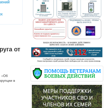
шений
ых
руга от
8 «Об
ррупции в