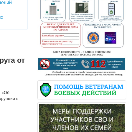
шений
ых
руга от
8 «Об
ррупции в