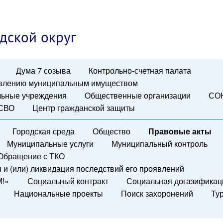
дской округ
Дума 7 созыва
Контрольно-счетная палата
авлению муниципальным имуществом
ьные учреждения
Общественные организации
СО
 СВО
Центр гражданской защиты
Городская среда
Общество
Правовые акты
Муниципальные услуги
Муниципальный контроль
Обращение с ТКО
и (или) ликвидация последствий его проявлений
М!»
Социальный контракт
Социальная догазификац
Национальные проекты
Поиск захоронений
Ту