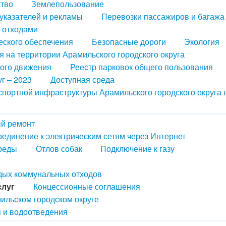
ство
Землепользование
казателей и рекламы
Перевозки пассажиров и багажа
 отходами
еского обеспечения
Безопасные дороги
Экология
 на территории Арамильского городского округа
ного движения
Реестр парковок общего пользования
г – 2023
Доступная среда
портной инфраструктуры Арамильского городского округа 
й ремонт
оединение к электрическим сетям через Интернет
реды
Отлов собак
Подключение к газу
рдых коммунальных отходов
слуг
Концессионные соглашения
ильском городском округе
 и водоотведения