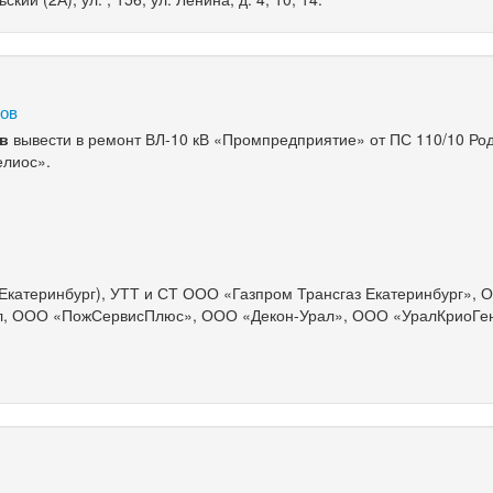
сов
ов
вывести в ремонт ВЛ-10 кВ «Промпредприятие» от ПС 110/10 Ро
елиос».
Екатеринбург), УТТ и СТ ООО «Газпром Трансгаз Екатеринбург»,
л, ООО «ПожСервисПлюс», ООО «Декон-Урал», ООО «УралКриоГен