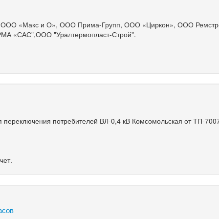
»
 ООО «Макс и О», ООО Прима-Групп, ООО «Циркон», ООО Ремстр
МА «САС",ООО "Уралтермопласт-Строй".
 переключения потребителей ВЛ-0,4 кВ Комсомольская от ТП-700
чет.
часов