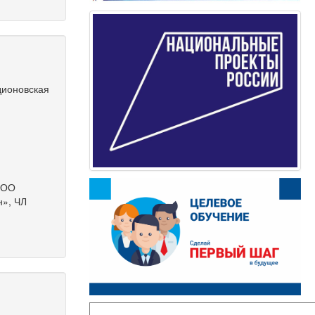
дионовская
 ООО
», ЧЛ