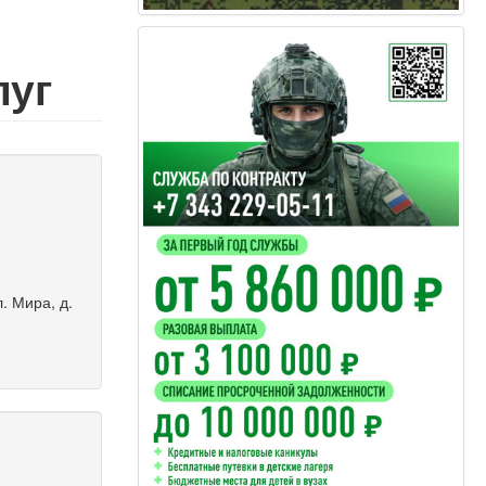
луг
л. Мира, д.