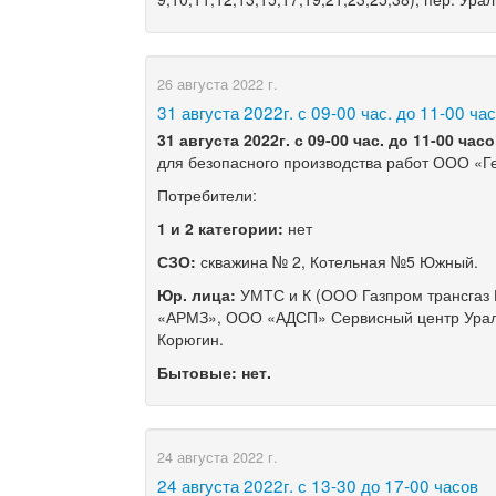
26 августа 2022 г.
​31 августа 2022г. с 09-00 час. до 11-00 ча
3
1 августа
2022г
. с
09
-0
0 час. до
1
1
-0
0 час
для безопасного производства работ ООО «Г
Потребители:
1 и 2 категории:
нет
СЗО:
скважина № 2, Котельная №5 Южный.
Юр. лица:
УМТС и К (ООО Газпром трансгаз 
«АРМЗ», ООО «АДСП» Сервисный центр Ура
Корюгин.
Бытовые: нет.
24 августа 2022 г.
​24 августа 2022г. с 13-30 до 17-00 часов