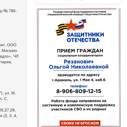
ор № 786-
амт, ООО
, Магазин
гадло», ЧЛ
тарев,
), ул. М.
л. С.
26,27,28,
 (2, 3, 4,