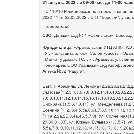
3
1 августа
2022г
. с
09
-0
0 час. до
1
1
-0
0 час
ПС 110/10 Родионовская для подключения но
2022-41 от 22.03.2022г. СНТ "Березки", участ
Потребители:
СЗО:
Детский сад № 4 «Солнышко», Водовод -
Юридич.лица
: «Арамильский УТЦ АПК», АО 
«УК «Константа плюс», Салон красоты «Эдан
«Магнит у дома», ТСЖ «г. Арамиль, ул. Лени
Пономарев, ООО Уральский .з-д Автофургонов
Аптека №52 "Радуга"
.
Быт:
г. Арамиль. ул. Ленина (2,2а,2б,2в,2г,2д,
ул.Новая(1,2,3,4,5,6,7,8,9,12,14,16,18,20,22,28
7,8,9,10,11,12,13,14,15,16,17,18,19,20,21,22,23
Сибиряка (1,5,6,7,9,11), ул. Менделеева (1,2,3
Есенина (1, 2, 3,4,5,5а,6,6а,7,8,9,10,11,12,13
(1,1а,2,2а,2Б,3,4а,4Б,5,7,9), Ул. Солнечная(1,
29,30,31,33), ул. Южный Бульвар (1,3,5,7), ул.
5,5а,7,8, 9,10,11,12,13,14,15,16,17,18,19,20а,2
9,10,11,12,13,15,17,19,21,23,25,38), пер. Ураль