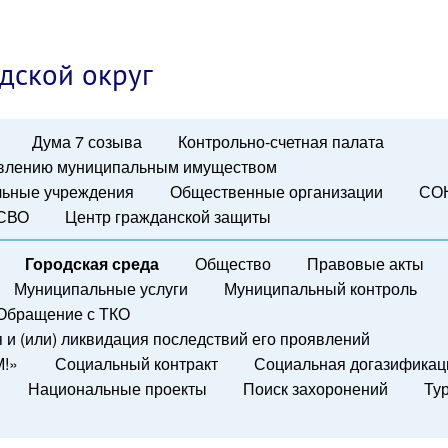
дской округ
Дума 7 созыва
Контрольно-счетная палата
авлению муниципальным имуществом
ьные учреждения
Общественные организации
СО
 СВО
Центр гражданской защиты
Городская среда
Общество
Правовые акты
Муниципальные услуги
Муниципальный контроль
Обращение с ТКО
и (или) ликвидация последствий его проявлений
М!»
Социальный контракт
Социальная догазификац
Национальные проекты
Поиск захоронений
Ту