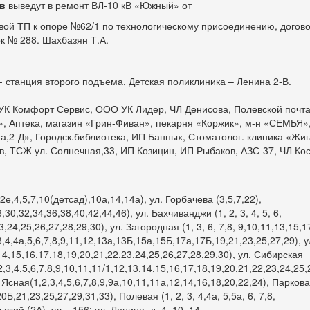
ов
выведут в ремонт ВЛ-10 кВ «Южный» от
вой ТП к опоре №62/1 по технологическому присоединению, догов
ок № 288. Шахбазян Т.А.
 станция второго подъема, Детская поликлиника – Ленина 2-В.
УК Комфорт Сервис, ООО УК Лидер, ЧЛ Денисова, Полевской почт
», Аптека, магазин «Грин-Фиван», пекарня «Коржик», м-н «СЕМЬЯ»
на,2-Д», Городск.библиотека, ИП Банных, Стоматолог. клиника «Жи
, ТСЖ ул. Солнечная,33, ИП Козицин, ИП Рыбаков, АЗС-37, ЧЛ Кос
2е,4,5,7,10(детсад),10а,14,14а), ул. Горбачева (3,5,7,22),
,30,32,34,36,38,40,42,44,46), ул. Бахчиванджи (1, 2, 3, 4, 5, 6,
,24,25,26,27,28,29,30), ул. Загородная (1, 3, 6, 7,8, 9,10,11,13,15,17
,4,4а,5,6,7,8,9,11,12,13а,13Б,15а,15Б,17а,17Б,19,21,23,25,27,29), у
,14,15,16,17,18,19,20,21,22,23,24,25,26,27,28,29,30), ул. Сибирская
2,3,4,5,6,7,8,9,10,11,11/1,12,13,14,15,16,17,18,19,20,21,22,23,24,25,
 Ясная(1,2,3,4,5,6,7,8,9,9а,10,11,11а,12,14,16,18,20,22,24), Парковая
0Б,21,23,25,27,29,31,33), Полевая (1, 2, 3, 4,4а, 5,5а, 6, 7,8,
ский (2А), ул. , 156; ул. Ленина, д. 4, 10, 14.