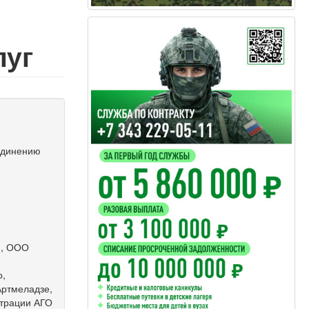
луг
единению
», ООО
о,
Артмеладзе,
страции АГО