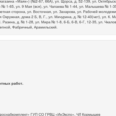
магазина «Маяк») (№2-67, 66А), ул. Щорса, д. 52-139, ул. Октябрьс
 № 1-65, ул. 9 Мая (вся), ул. Чапаева № 1-44, ул. Малышева № 1-35
тная сторона, ул. Восточная, ул. Захарова, ул. Рабочей молодежи 
я Окружная, дома 2 Б, В, Г., ул. Мичурина, д. № 12-40(чет), ул. К. М
С. Разина, д. № 1-28, ул. Мира № 1-8, 6-Б, 6-В, 6-Г, 12-35, ул. Чкало
тепной, Фабричный, Арамильский.
в
нтных работ.
гроснабкомплект» ГУП СО ГРВЦ «ИнЭкспо», ЧЛ Кормышев