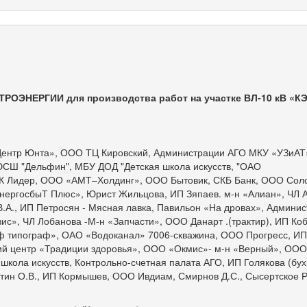
ТРОЭНЕРГИИ для производства работ
на участке ВЛ-10 кВ «КЭ
Центр Юнта», ООО ТЦ Кировский, Администрации АГО МКУ «УЗиА
Ш "Дельфин", МБУ ДОД "Детская школа искусств, "ОАО
К Лидер, ООО «АМТ–Холдинг», ООО Бытовик, СКБ Банк, ООО Сол
нергосбыТ Плюс», Юрист Жильцова, ИП Зяпаев. м-н «Алиан», ЧЛ 
В.А., ИП Петросян - Мясная лавка, Павильон «На дровах», Админи
ис», ЧЛ Лобанова -М-н «Запчасти», ООО Данарт .(трактир), ИП Коб
аф типограф», ОАО «Водоканал» 7006-скважина, ООО Прогресс, ИП
й центр «Традиции здоровья», ООО «Окмис»- м-н «Верный», ООО
 школа искусств, Контрольно-счетная палата АГО, ИП Голякова (бух
стин О.В., ИП Кормышев, ООО Ивдиам, Смирнов Д.С., Сысертское