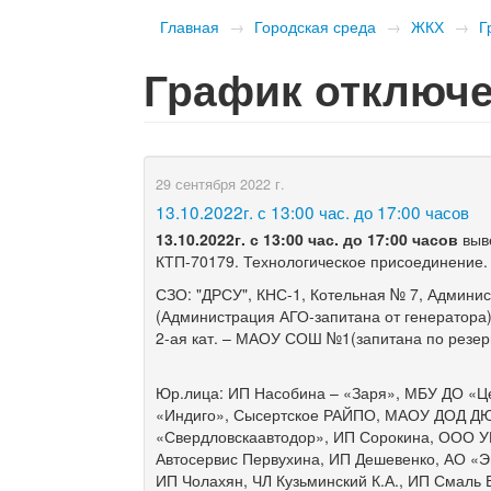
Главная
→
Городская среда
→
ЖКХ
→
Г
График отключе
29 сентября 2022 г.
13.10.2022г. с 13:00 час. до 17:00 часов
13.10
.2022г
. с
13
:
00 час. до 1
7
:
0
0 часов
выв
КТП-70179. Технологическое присоединение.
СЗО: "ДРСУ", КНС-1, Котельная № 7, Админи
(Администрация АГО-запитана от генератора
2-ая кат. – МАОУ СОШ №1(запитана по резер
Юр.лица: ИП Насобина – «Заря», МБУ ДО «
«Индиго», Сысертское РАЙПО, МАОУ ДОД ДЮС
«Свердловскаавтодор», ИП Сорокина, ООО У
Автосервис Первухина, ИП Дешевенко, АО «Э
ИП Чолахян, ЧЛ Кузьминский К.А., ИП Смаль 