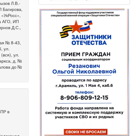
ызов Л.В.-
П Багирова,
 «УкРосс»,
а АГО, ИП
рнов Д.С.,
кая № 8-43,
, ул.
(вся), ул.
аркса, д. №
Чкалова до №
БПР в
Водоканал,