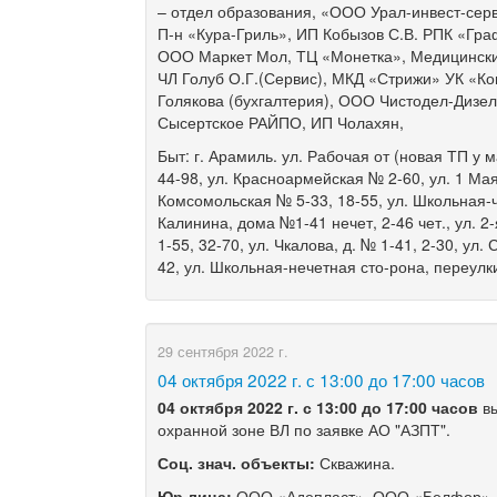
– отдел образования, «ООО Урал-инвест-серв
П-н «Кура-Гриль», ИП Кобызов С.В. РПК «Гр
ООО Маркет Мол, ТЦ «Монетка», Медицински
ЧЛ Голуб О.Г.(Сервис), МКД «Стрижи» УК «Ко
Голякова (бухгалтерия), ООО Чистодел-Дизел
Сысертское РАЙПО, ИП Чолахян,
Быт: г. Арамиль. ул. Рабочая от (новая ТП у 
44-98, ул. Красноармейская № 2-60, ул. 1 Мая
Комсомольская № 5-33, 18-55, ул. Школьная-че
Калинина, дома №1-41 нечет, 2-46 чет., ул. 2-
1-55, 32-70, ул. Чкалова, д. № 1-41, 2-30, ул.
42, ул. Школьная-нечетная сто-рона, переул
29 сентября 2022 г.
​04 октября 2022 г. с 13:00 до 17:00 часов
04 октября
2022 г. с 13
:00 до 1
7
:00 часов
в
охранной зоне ВЛ по заявке АО "АЗПТ".
Соц. знач. объекты:
Скважина.
Юр.лица
:
ООО «Адепласт», ООО «Белфор», 