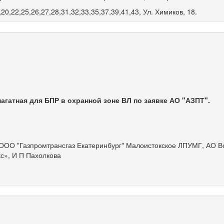
20,22,25,26,27,28,31,32,33,35,37,39,41,43, Ул. Химиков, 18.
в
пагатная для БПР в охранной зоне ВЛ по заявке АО "АЗПТ".
ОО "Газпромтрансгаз Екатеринбург" Малоистокское ЛПУМГ, АО В
с», И П Пахолкова