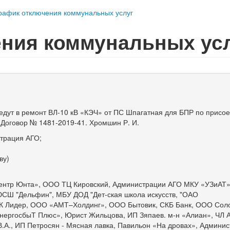
рафик отключения коммунальных услуг
ния коммунальных ус
едут в ремонт ВЛ-10 кВ «КЭЧ» от ПС Шпагатная для БПР по присо
 Договор № 1481-2019-41. Хромшин Р. И.
страция АГО;
)
ву)
Центр Юнта», ООО ТЦ Кировский, Администрации АГО МКУ «УЗиАТ
Ш "Дельфин", МБУ ДОД "Дет-ская школа искусств, "ОАО
К Лидер, ООО «АМТ–Холдинг», ООО Бытовик, СКБ Банк, ООО Сол
нергосбыТ Плюс», Юрист Жильцова, ИП Зяпаев. м-н «Алиан», ЧЛ 
В.А., ИП Петросян - Мясная лавка, Павильон «На дровах», Админи