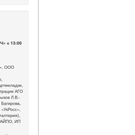
Ч» с 13:00
Т», ООО
о,
Артмеладзе,
страции АГО
ызов Л.В.-
 Багирова,
 «УкРосс»,
галтерия),
 РАЙПО, ИП