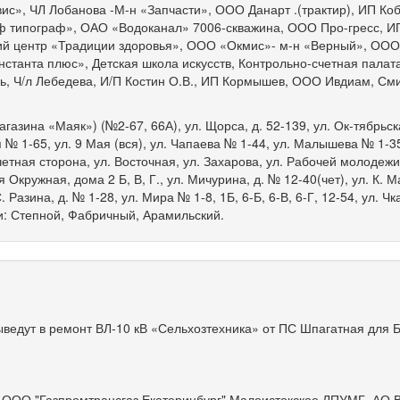
ис», ЧЛ Лобанова -М-н «Запчасти», ООО Данарт .(трактир), ИП Коб
аф типограф», ОАО «Водоканал» 7006-скважина, ООО Про-гресс, И
й центр «Традиции здоровья», ООО «Окмис»- м-н «Верный», ООО
нстанта плюс», Детская школа искусств, Контрольно-счетная палат
ь, Ч/л Лебедева, И/П Костин О.В., ИП Кормышев, ООО Ивдиам, Сми
магазина «Маяк») (№2-67, 66А), ул. Щорса, д. 52-139, ул. Ок-тябрьс
 № 1-65, ул. 9 Мая (вся), ул. Чапаева № 1-44, ул. Малышева № 1-35
тная сторона, ул. Восточная, ул. Захарова, ул. Рабочей молодежи 
я Окружная, дома 2 Б, В, Г., ул. Мичурина, д. № 12-40(чет), ул. К. М
 С. Разина, д. № 1-28, ул. Мира № 1-8, 1Б, 6-Б, 6-В, 6-Г, 12-54, ул. 
ки: Степной, Фабричный, Арамильский.
ыведут в ремонт ВЛ-10 кВ «Сельхозтехника» от ПС Шпагатная для 
ООО "Газпромтрансгаз Екатеринбург" Малоистокское ЛПУМГ, АО 