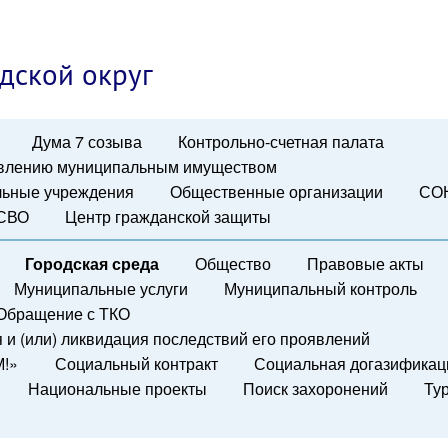
дской округ
Дума 7 созыва
Контрольно-счетная палата
авлению муниципальным имуществом
ьные учреждения
Общественные организации
СО
 СВО
Центр гражданской защиты
Городская среда
Общество
Правовые акты
Муниципальные услуги
Муниципальный контроль
Обращение с ТКО
и (или) ликвидация последствий его проявлений
М!»
Социальный контракт
Социальная догазификац
Национальные проекты
Поиск захоронений
Ту