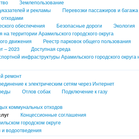
ство
Землепользование
казателей и рекламы
Перевозки пассажиров и багажа
 отходами
еского обеспечения
Безопасные дороги
Экология
 на территории Арамильского городского округа
ного движения
Реестр парковок общего пользования
г – 2023
Доступная среда
портной инфраструктуры Арамильского городского округа 
й ремонт
оединение к электрическим сетям через Интернет
реды
Отлов собак
Подключение к газу
рдых коммунальных отходов
слуг
Концессионные соглашения
ильском городском округе
 и водоотведения