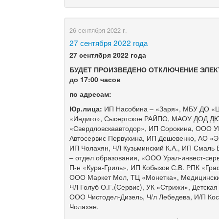
26 сентября 2022 г.
​27 сентября 2022 года
27
сентября 2022 года
БУДЕТ ПРОИЗВЕДЕНО
ОТКЛЮЧЕНИЕ
ЭЛЕК
до 17:00 часов
по адресам:
Юр.лица:
ИП Насобина – «Заря», МБУ ДО «
«Индиго», Сысертское РАЙПО, МАОУ ДОД ДЮС
«Свердловскаавтодор», ИП Сорокина, ООО У
Автосервис Первухина, ИП Дешевенко, АО «Э
ИП Чолахян, ЧЛ Кузьминский К.А., ИП Смаль 
– отдел образования, «ООО Урал-инвест-серв
П-н «Кура-Гриль», ИП Кобызов С.В. РПК «Гр
ООО Маркет Мол, ТЦ «Монетка», Медицински
ЧЛ Голуб О.Г.(Сервис), УК «Стрижи», Детская
ООО Чистодел-Дизель, Ч/л Лебедева, И/П Ко
Чолахян,