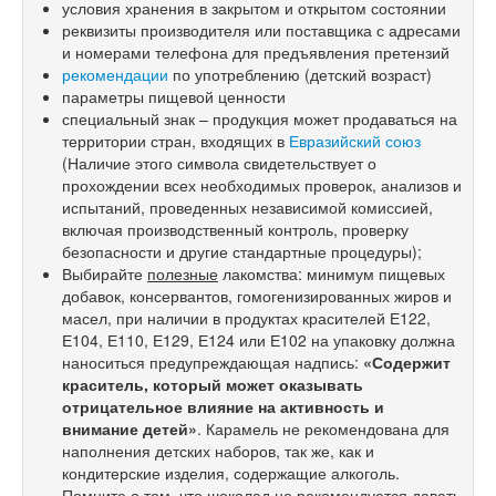
условия хранения в закрытом и открытом состоянии
реквизиты производителя или поставщика с адресами
и номерами телефона для предъявления претензий
рекомендации
по употреблению (детский возраст)
параметры пищевой ценности
специальный знак – продукция может продаваться на
территории стран, входящих в
Евразийский союз
(Наличие этого символа свидетельствует о
прохождении всех необходимых проверок, анализов и
испытаний, проведенных независимой комиссией,
включая производственный контроль, проверку
безопасности и другие стандартные процедуры);
Выбирайте
полезные
лакомства: минимум пищевых
добавок, консервантов, гомогенизированных жиров и
масел, при наличии в продуктах красителей Е122,
Е104, Е110, Е129, Е124 или Е102 на упаковку должна
наноситься предупреждающая надпись:
«Содержит
краситель, который может оказывать
отрицательное влияние на активность и
внимание детей»
. Карамель не рекомендована для
наполнения детских наборов, так же, как и
кондитерские изделия, содержащие алкоголь.
Помните о том, что шоколад не рекомендуется давать