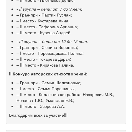
– III место - Плотников Денис.
- II группа – дети от 7 до 9 лет:
– Гран-при - Партин Руслан;
– I место - Кустарева Анна;
– II место - Тафорина Арианна;
– III место - Куреша Андрей.
- III группа – дети от 10 до 12 лет:
– Гран-при - Сюнина Вероника;
– I место - Перевощикова Полина;
– II место - Токарева Дарья;
– III место - Кирякова Галина.
II.
Конкурс авторских стихотворений:
– Гран-при - Семья Щелкановых;
– I место - Семья Порошиных;
– II место - Коллективная работа: Назаревич М.В.,
Нечаева Т.Ю., Уманская Е.В.;
– III место - Зверева А.А.
Благодарим всех за участие!!!