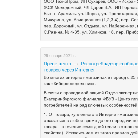
ООО ТехноПром, ИП Сухарев, ООО «Искра» 
ЖСК Молодежный, ЧЛ Царев В.А., ИП Горлова
Быт: г. Арамиль. ул. Щорса, ул. Пролетарская,
Мичурина, ул. Авиационная (1,2,3,4), пер. Сев
пер. Дорожный, ул. Отдыха, ул. Набережная, пе
С.Разина, № 4-35, ул. Химиков, 18, пер. Прибр
25 января 2021 г.
Пресс-центр
→
Роспотребнадзор сообщае
товаров через Интернет
Во многих интернет-магазинах в период с 25
как «Киберпонедельник».
В связи с проводимой акцией Отдел эксперти
Екатеринбургского филиала ФБУЗ «Центр гиг
потребителей на ряд ключевых особенностей
1. От товара, купленного в Интернет-магазин
отказаться в любое время до его передачи 
товара - в течение семи дней (если в отноше
свойства). Исключением из этого правила де