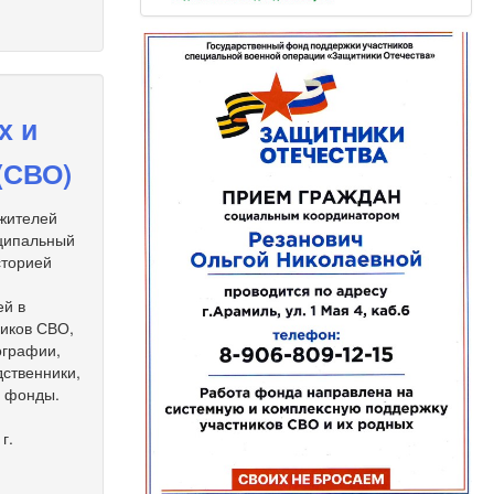
х и
(СВО)
 жителей
иципальный
сторией
ей в
ников СВО,
ографии,
дственники,
е фонды.
г.