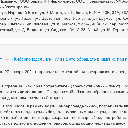
Якименко, ООО Берег, ИП Чермянинов, ООО Премиум-авто, ЧЛ Ар
 «Злата крона».
 ул. Народной Воли, ул. 8-Марта, ул. Рабочая, №40А, 40Б, 34А, 36А,
ерный, ул. Тихая, ул. Цветочная, пер. Исетский, ул. Дружбы, ул. Ко
р. Светлый, ул. Луговая, ул. К. Маркса, 5,44/А, 40/А, 42, пер. Мол
ежный, ул. Д. Бедного, ул. Садовая, № 12-28, 31-43, ул. М. Горьког
т
→
«Киберпонедельник» или на что обращать внимание при п
 по 27 января 2021 г. проводится масштабная распродажа товаров,
з в сфере зашиты прав потребителей (Консультационный пункт) Ю
иены и эпидемиологии в Свердловской области» обращает вниман
 продажи товаров через Интернет.
е, в том числе, в рамках акции «Киберпонедельник», потребитель в
потребителю продавцом либо уполномоченным им лицом, а после п
нии приобретенного товара сохранен его товарный вид, потребител
йствуют только в отношении товаров, обладающих индивидуально-