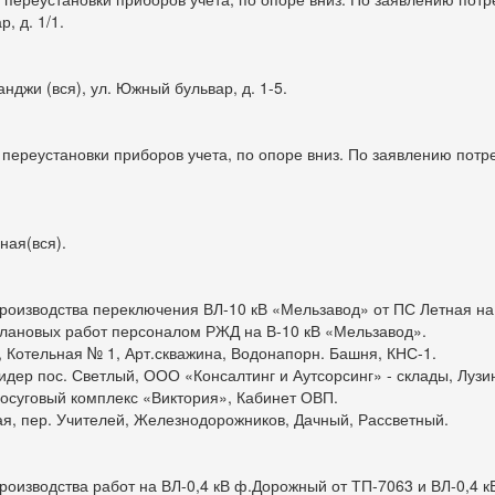
, д. 1/1.
нджи (вся), ул. Южный бульвар, д. 1-5.
я переустановки приборов учета, по опоре вниз. По заявлению потр
ная(вся).
я производства переключения ВЛ-10 кВ «Мельзавод» от ПС Летная н
плановых работ персоналом РЖД на В-10 кВ «Мельзавод».
, Котельная № 1, Арт.скважина, Водонапорн. Башня, КНС-1.
дер пос. Светлый, ООО «Консалтинг и Аутсорсинг» - склады, Лузи
досуговый комплекс «Виктория», Кабинет ОВП.
ная, пер. Учителей, Железнодорожников, Дачный, Рассветный.
 производства работ на ВЛ-0,4 кВ ф.Дорожный от ТП-7063 и ВЛ-0,4 к