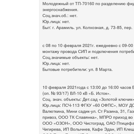
Молодежный от ТП-70160 по разделению фиде
энергоснабжения.
Соц.знач.об.: нет.
Юр.лица: нет.
Быт: г. Арамиль. ул. Колхозная, д. 73-85, пер
с 08 по 10 февраля 2021г. ежедневно с 09-00 
монтажу провода СИП и подключения потреби
Соц.значимые объекты: нет.
Юр.лица: нет.
Бытовые потребители: ул. 8 Марта.
10 февраля 2021года с 13:00 до 16:00 часов 
(оп. № 93/17) ВЛ-10 кВ «Б. Исток».
Соц. знач. объекты: Дет.сад «Золотой ключ
Юр.лица: ПСЧ-113 ФГКУ «60 ОФПС», МОУ ДОД
Валюткина, Мини садик-ул. Ст Разина, 31, Га
привоз, ООО ТК Славянка», МПРО приход во
ООО «ОЗОН», ООО Чистоград, ОАО Птицефаб
Чигирева, ИП Волычнев, Кафе Эдан, ИП Кле