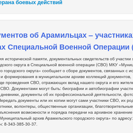
ерана боевых действий
ментов об Арамильцах – участника
ах Специальной Военной Операции 
я исторической памяти, документальных свидетельств об участии
одского округа в Специальной военной операции (СВО) МКУ «Мун
о городского округа» сообщает о сборе документов, связанных с и
 и формирования в муниципальном архиве коллекций документов,
де проведения СВО, отражающих вклад нашего округа и его жител
 СВО. Документами могут быть: биографии и автобиографии участ
, дневники, документы об их профессиональной деятельности, фот
 Передать документы или их копии могут сами участники СВО, их ро
тники, волонтеры, общественные организации, благотворительны
зъяснения возможности и порядка передачи на архивное хранение
униципальный архив Арамильского городского округа» по адресу: 
н: 8-343-385-30-37.