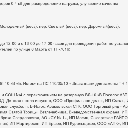
ров 0,4 кВ для распределение нагрузки, улучшение качества
. Молодежный (весь), пер. Светлый (весь), пер. Дорожный(весь).
до 12-00 и с 13-00 до 17-00 часов для проведения работ по устано
телей по улице 8 Марта от ТП-7016;
ВЛ-10 кВ «Б. Исток» на ПС 110/35/10 «Шпагатная» для замены ТН-1
ик» и СОШ №4 с переключением на резервную ВЛ-10 кВ Поселок АЗП
- Детская школа искусств, ООО «Профильное дело», ИП Смаль,
зовая служба. п. Б-Исток, Арамильская СТК, ООО Торговый ряд - А
 имя Святой Троицы, Ветлечебница, Вневедомственная охрана, ИП
рика Свердловская, АО «СУ № 1», ИП Мосин, Сысертское РАЙПО
шнин; ИП Мартиросян, ИП Ершов, ИП Курильщиков, ООО «АПК», ИП