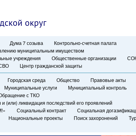
дской округ
Дума 7 созыва
Контрольно-счетная палата
авлению муниципальным имуществом
ьные учреждения
Общественные организации
СО
 СВО
Центр гражданской защиты
Городская среда
Общество
Правовые акты
Муниципальные услуги
Муниципальный контроль
Обращение с ТКО
и (или) ликвидация последствий его проявлений
М!»
Социальный контракт
Социальная догазификац
Национальные проекты
Поиск захоронений
Ту