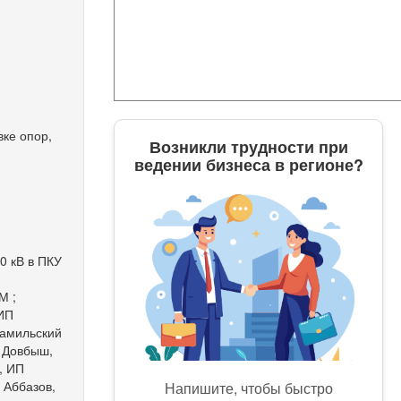
вке опор,
Возникли трудности при
ведении бизнеса в регионе?
0 кВ в ПКУ
М ;
 ИП
рамильский
 Довбыш,
, ИП
 Аббазов,
Напишите, чтобы быстро