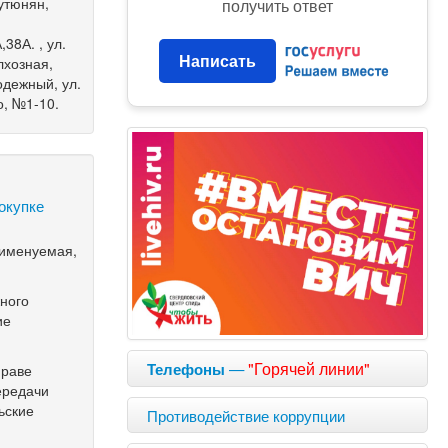
утюнян,
получить ответ
38А. , ул.
Написать
лхозная,
одежный, ул.
о, №1-10.
окупке
 именуемая,
жного
ие
—
"Горячей линии"
Телефоны
праве
ередачи
ьские
Противодействие коррупции