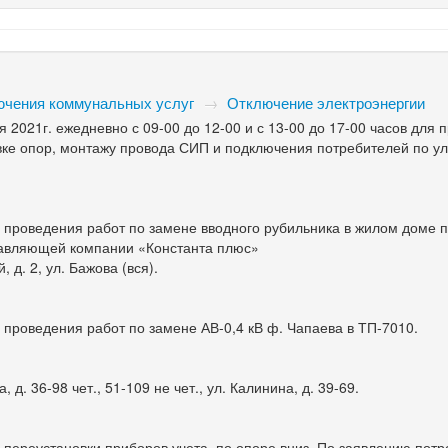
ючения коммунальных услуг
→
Отключение электроэнергии
ря 2021г. ежедневно с 09-00 до 12-00 и с 13-00 до 17-00 часов для
вке опор, монтажу провода СИП и подключения потребителей по у
я проведения работ по замене вводного рубильника в жилом доме п
правляющей компании «Константа плюс»
 д. 2, ул. Бажова (вся).
я проведения работ по замене АВ-0,4 кВ ф. Чапаева в ТП-7010.
 д. 36-98 чет., 51-109 не чет., ул. Калинина, д. 39-69.
я переустановки приборов учета, по опоре вниз. По заявлению пот