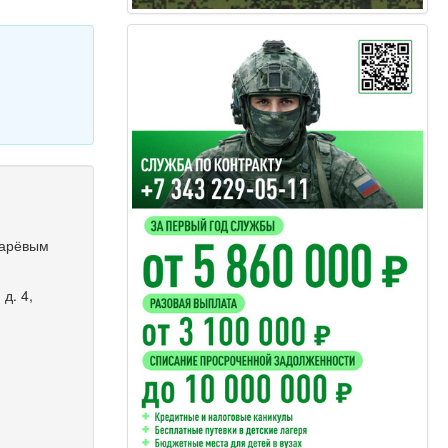
марёвым
д. 4,