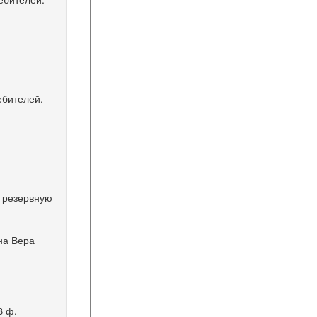
ебителей.
а резервную
на Вера
В ф.