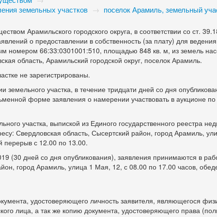
ления земельных участков
→
поселок Арамиль, земельный уча
твом Арамильского городского округа, в соответствии со ст. 39.1
явлений о предоставлении в собственность (за плату) для ведения
вым номером 66:33:0301001:510, площадью 848 кв. м, из земель на
ская область, Арамильский городской округ, поселок Арамиль.
астке не зарегистрированы.
и земельного участка, в течение тридцати дней со дня опубликова
ьменной форме заявления о намерении участвовать в аукционе по
ьного участка, выпиской из Единого государственного реестра не
ресу: Свердловская область, Сысертский район, город Арамиль, ул
й перерыв с 12.00 по 13.00.
19 (30 дней со дня опубликования), заявления принимаются в раб
йон, город Арамиль, улица 1 Мая, 12, с 08.00 по 17.00 часов, обе
кумента, удостоверяющего личность заявителя, являющегося физ
кого лица, а так же копию документа, удостоверяющего права (по