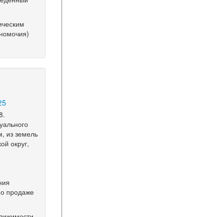
ическим
лномочия)
25
8.
дуального
, из земель
ой округ,
ния
по продаже
движимости