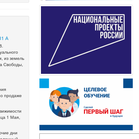
31 А
8.
дуального
, из земель
ца Свободы,
ния
по продаже
движимости
ица 1 Мая,
очие дни
обеденный