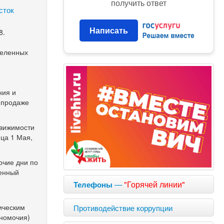
получить ответ
сток
Написать
8.
селенных
ния и
 продаже
движимости
ица 1 Мая,
очие дни по
денный
—
"Горячей линии"
Телефоны
Противодействие коррупции
ическим
лномочия)