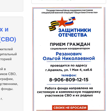
х и
(СВО)
 жителей
иципальный
сторией
ей в
ников СВО,
ографии,
дственники,
е фонды.
г.