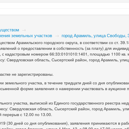
муществом
→
ления земельных участков
→
город Арамиль, улица Свободы, 
твом Арамильского городского округа, в соответствии со ст. 39.1
явлений о предоставлении в собственность (за плату) для индиви
, с кадастровым номером 66:33:0101010:1401, площадью 1100 кв. м
су: Свердловская область, Сысертский район, город Арамиль, ули
астке не зарегистрированы.
и земельного участка, в течение тридцати дней со дня опубликова
исьменной форме заявления о намерении участвовать в аукционе 
ьного участка, выпиской из Единого государственного реестра не
ресу: Свердловская область, Сысертский район, город Арамиль, ул
й перерыв с 12.00 по 13.00.
19 (30 дней со дня опубликования), заявления принимаются в раб
 район, город Арамиль, улица 1 Мая, 12, с 08.00 по 17.00 часов, 