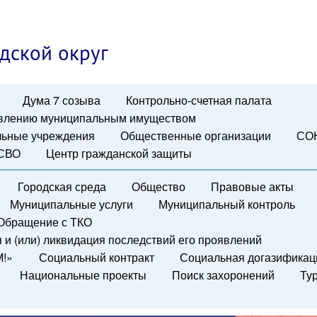
дской округ
Дума 7 созыва
Контрольно-счетная палата
авлению муниципальным имуществом
ьные учреждения
Общественные организации
СО
 СВО
Центр гражданской защиты
Городская среда
Общество
Правовые акты
Муниципальные услуги
Муниципальный контроль
Обращение с ТКО
и (или) ликвидация последствий его проявлений
М!»
Социальный контракт
Социальная догазификац
Национальные проекты
Поиск захоронений
Ту