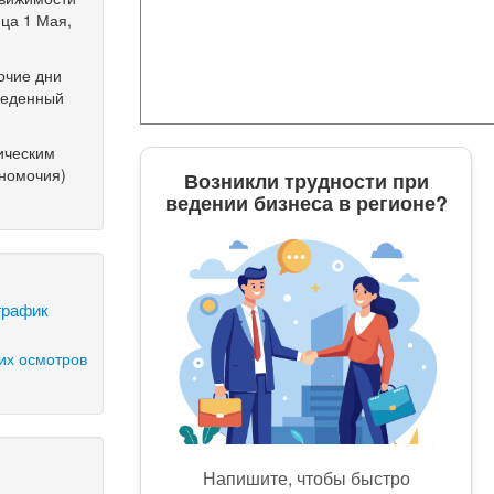
ица 1 Мая,
очие дни
обеденный
ическим
лномочия)
Возникли трудности при
ведении бизнеса в регионе?
график
их осмотров
Напишите, чтобы быстро