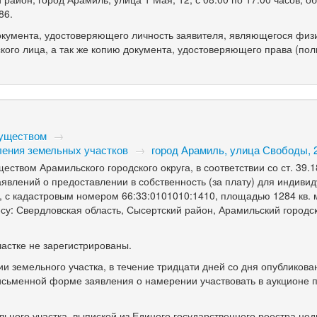
86.
кумента, удостоверяющего личность заявителя, являющегося физ
кого лица, а так же копию документа, удостоверяющего права (по
муществом
→
ления земельных участков
→
город Арамиль, улица Свободы, 
твом Арамильского городского округа, в соответствии со ст. 39.1
явлений о предоставлении в собственность (за плату) для индиви
, с кадастровым номером 66:33:0101010:1410, площадью 1284 кв. м
су: Свердловская область, Сысертский район, Арамильский городск
астке не зарегистрированы.
и земельного участка, в течение тридцати дней со дня опубликова
исьменной форме заявления о намерении участвовать в аукционе 
ьного участка, выпиской из Единого государственного реестра не