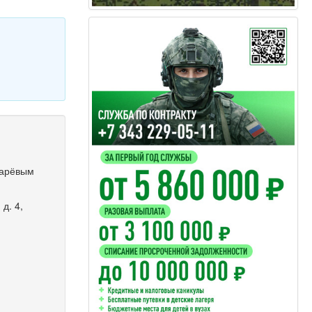
марёвым
д. 4,