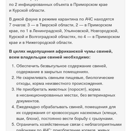
по 2 инфицированных объекта в Приморском крае
и Курской области.
В дикой фауне в режиме карантина по АЧС находятся
7 очагов: 3 — в Тверской области, 2 — в Приморском
крае, по 1 в Ленинградской, Ульяновской, Новгородской,
Курской и Волгоградской областях, по 4 — в Приморском
крае и в Нижегородской области.
В целях недопущения африканской чумы свиней,
всем владельцам свиней необходимо:
Обеспечить безвыгульное содержание свиней,
содержание в закрытых помещениях.
Не скармливать свиньям пищевые, биологические
отходы, корма неизвестного происхождения.
Не приобретать животных (поросят), корма
в несанкционированных местах, без ветеринарных
документов.
Ежедекадно обрабатывать свиней, помещения для
их содержания от кровососущих насекомых (клещи,
вши, блохи), постоянно вести борьбу с грызунами.
Ограничить хозяйственные связи с неблагоприятными
районами по АЧС: приобретение кормов, живых