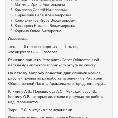
Маткина Ирина Анатольевна
Крылосов Сергей Николаевич
Сырникова Вера Александровна
Константинов Игорь Владимирович
Казанцева Наталья Владимировна
Коркина Ольга Викторовна
Голосовали
:
«за» — 18 голосов, «против» — 1 голос,
«воздержался» — 0 голосов
Решение принято
: Утвердить Совет Общественной
палаты Арамильского городского округа по списку
По пятому вопросу повестки дня
: слушали членов
рабочей группы по разработке изменений в Регламент
Общественной Палаты Арамильского городского округа
Климину А.В., Порошилова А.С., Мухатдинову Л.В.,
Коркину О.В., которые доложили о результатах работы
над Регламентом;
Тюрин Е.С. выступил с замечаниями.
Предложено принять изменения в Регламент