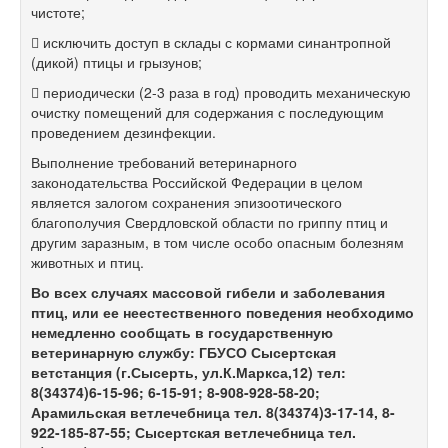
чистоте;
 исключить доступ в склады с кормами синантропной
(дикой) птицы и грызунов;
 периодически (2-3 раза в год) проводить механическую
очистку помещений для содержания с последующим
проведением дезинфекции.
Выполнение требований ветеринарного
законодательства Российской Федерации в целом
является залогом сохранения эпизоотического
благополучия Свердловской области по гриппу птиц и
другим заразным, в том числе особо опасным болезням
животных и птиц.
Во всех случаях массовой гибели и заболевания
птиц, или ее неестественного поведения необходимо
немедленно сообщать в государственную
ветеринарную службу: ГБУСО Сысертская
ветстанция (г.Сысерть, ул.К.Маркса,12) тел:
8(34374)6-15-96; 6-15-91; 8-908-928-58-20;
Арамильская ветлечебница тел. 8(34374)3-17-14, 8-
922-185-87-55; Сысертская ветлечебница тел.