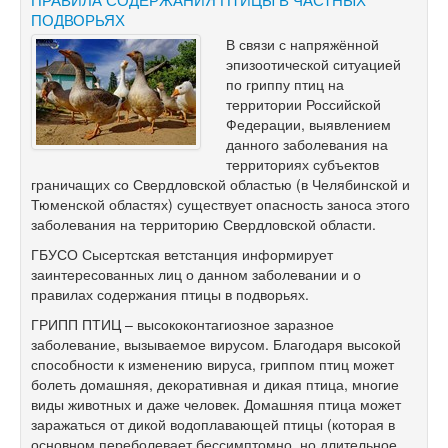
ПОДВОРЬЯХ
В связи с напряжённой
эпизоотической ситуацией
по гриппу птиц на
территории Российской
Федерации, выявлением
данного заболевания на
территориях субъектов
граничащих со Свердловской областью (в Челябинской и
Тюменской областях) существует опасность заноса этого
заболевания на территорию Свердловской области.
ГБУСО Сысертская ветстанция информирует
заинтересованных лиц о данном заболевании и о
правилах содержания птицы в подворьях.
ГРИПП ПТИЦ – высококонтагиозное заразное
заболевание, вызываемое вирусом. Благодаря высокой
способности к изменению вируса, гриппом птиц может
болеть домашняя, декоративная и дикая птица, многие
виды животных и даже человек. Домашняя птица может
заражаться от дикой водоплавающей птицы (которая в
основном переболевает бессимптомно, но длительное