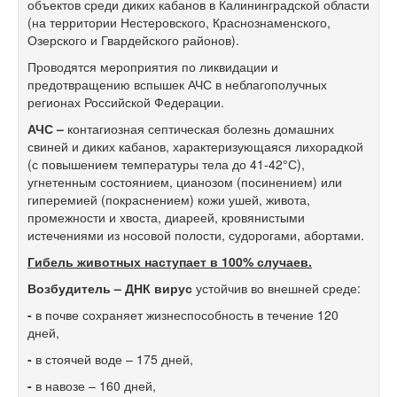
объектов среди диких кабанов в Калининградской области
(на территории Нестеровского, Краснознаменского,
Озерского и Гвардейского районов).
Проводятся мероприятия по ликвидации и
предотвращению вспышек АЧС в неблагополучных
регионах Российской Федерации.
АЧС –
контагиозная септическая болезнь домашних
свиней и диких кабанов, характеризующаяся лихорадкой
(с повышением температуры тела до 41-42°С),
угнетенным состоянием, цианозом (посинением) или
гиперемией (покраснением) кожи ушей, живота,
промежности и хвоста, диареей, кровянистыми
истечениями из носовой полости, судорогами, абортами.
Гибель животных наступает в 100% случаев.
Возбудитель – ДНК вирус
устойчив во внешней среде:
-
в почве сохраняет жизнеспособность в течение 120
дней,
-
в стоячей воде – 175 дней,
-
в навозе – 160 дней,