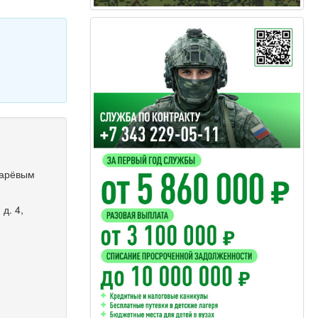
марёвым
д. 4,