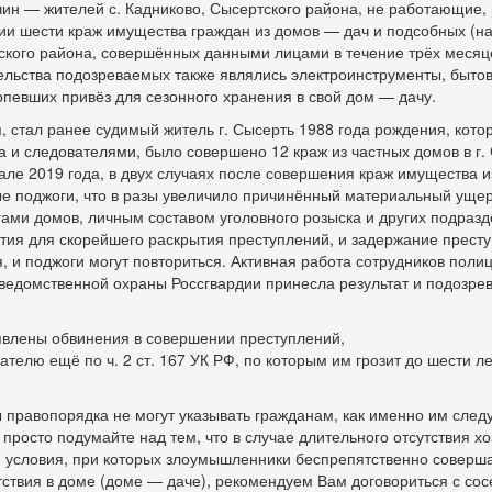
ин — жителей с. Кадниково, Сысертского района, не работающие,
ии шести краж имущества граждан из домов — дач и подсобных (н
тского района, совершённых данными лицами в течение трёх месяц
льства подозреваемых также являлись электроинструменты, бытов
рпевших привёз для сезонного хранения в свой дом — дачу.
, стал ранее судимый житель г. Сысерть 1988 года рождения, кото
а и следователями, было совершено 12 краж из частных домов в г.
рале 2019 года, в двух случаях после совершения краж имущества 
 поджоги, что в разы увеличило причинённый материальный ущер
гами домов, личным составом уголовного розыска и других подраз
ия для скорейшего раскрытия преступлений, и задержание престу
, и поджоги могут повториться. Активная работа сотрудников поли
еведомственной охраны Россгвардии принесла результат и подозр
влены обвинения в совершении преступлений,
гателю ещё по ч. 2 ст. 167 УК РФ, по которым им грозит до шести 
ы правопорядка не могут указывать гражданам, как именно им след
просто подумайте над тем, что в случае длительного отсутствия хо
я условия, при которых злоумышленники беспрепятственно соверш
тствия в доме (доме — даче), рекомендуем Вам договориться с со