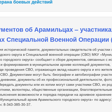
ерана боевых действий
ментов об Арамильцах – участника
ах Специальной Военной Операции 
я исторической памяти, документальных свидетельств об участии
одского округа в Специальной военной операции (СВО) МКУ «Мун
о городского округа» сообщает о сборе документов, связанных с и
 и формирования в муниципальном архиве коллекций документов,
де проведения СВО, отражающих вклад нашего округа и его жител
 СВО. Документами могут быть: биографии и автобиографии участ
, дневники, документы об их профессиональной деятельности, фот
 Передать документы или их копии могут сами участники СВО, их ро
тники, волонтеры, общественные организации, благотворительны
зъяснения возможности и порядка передачи на архивное хранение
униципальный архив Арамильского городского округа» по адресу: 
н: 8-343-385-30-37.