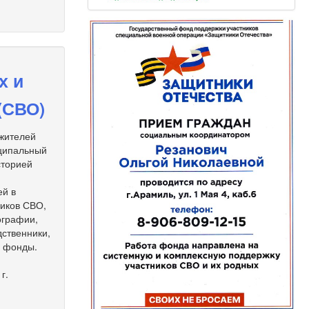
х и
(СВО)
 жителей
иципальный
сторией
ей в
ников СВО,
ографии,
дственники,
е фонды.
г.