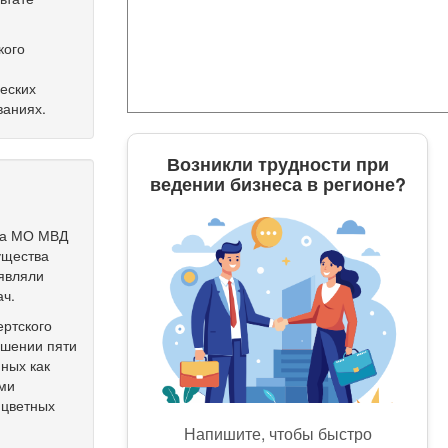
кого
ческих
ваниях.
Возникли трудности при
ведении бизнеса в регионе?
ска МО МВД
ущества
ыявляли
ач.
ертского
ршении пяти
нных как
ами
 цветных
Напишите, чтобы быстро