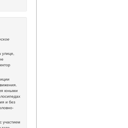
еское
а улице,
ее
пектор
лиции
движения.
ния юными
елосипедах
тия
и без
оловно-
с участием
ьтате