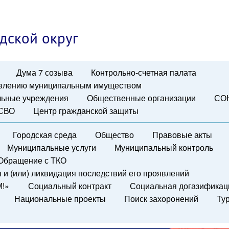
дской округ
Дума 7 созыва
Контрольно-счетная палата
авлению муниципальным имуществом
ьные учреждения
Общественные организации
СО
 СВО
Центр гражданской защиты
Городская среда
Общество
Правовые акты
Муниципальные услуги
Муниципальный контроль
Обращение с ТКО
и (или) ликвидация последствий его проявлений
М!»
Социальный контракт
Социальная догазификац
Национальные проекты
Поиск захоронений
Ту