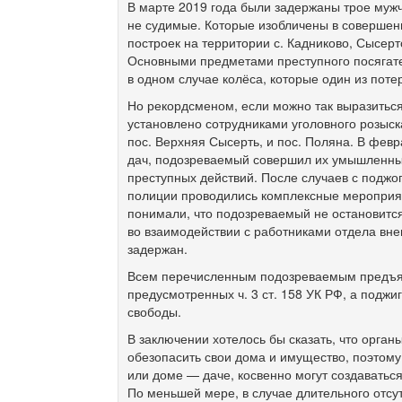
В марте 2019 года были задержаны трое мужч
не судимые. Которые изобличены в совершен
построек на территории с. Кадниково, Сысер
Основными предметами преступного посягате
в одном случае колёса, которые один из поте
Но рекордсменом, если можно так выразиться
установлено сотрудниками уголовного розыск
пос. Верхняя Сысерть, и пос. Поляна. В фев
дач, подозреваемый совершил их умышленные
преступных действий. После случаев с поджо
полиции проводились комплексные мероприят
понимали, что подозреваемый не остановится
во взаимодействии с работниками отдела вн
задержан.
Всем перечисленным подозреваемым предъя
предусмотренных ч. 3 ст. 158 УК РФ, а поджи
свободы.
В заключении хотелось бы сказать, что орган
обезопасить свои дома и имущество, поэтому 
или доме — даче, косвенно могут создаватьс
По меньшей мере, в случае длительного отсу