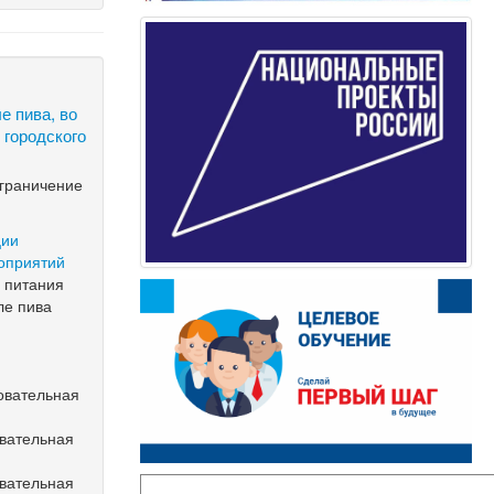
е пива, во
 городского
ограничение
ции
роприятий
о питания
ле пива
овательная
овательная
овательная