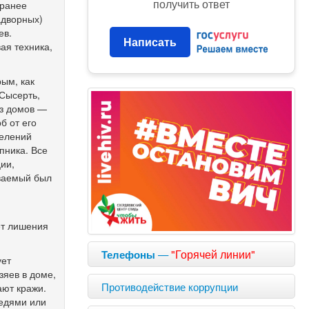
получить ответ
 ранее
адворных)
ев.
Написать
ая техника,
рым, как
 Сысерть,
из домов —
б от его
делений
пника. Все
ции,
еваемый был
лет лишения
—
"Горячей линии"
Телефоны
ует
зяев в доме,
Противодействие коррупции
ают кражи.
седями или