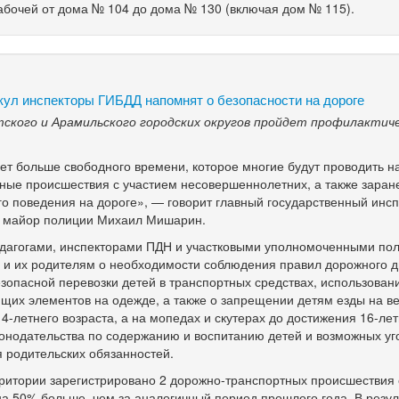
абочей от дома № 104 до дома № 130 (включая дом № 115).
кул инспекторы ГИБДД напомнят о безопасности на дороге
тского и Арамильского городских округов пройдет профилактич
нет больше свободного времени, которое многие будут проводить н
ные происшествия с участием несовершеннолетних, а также заран
о поведения на дороге», — говорит главный государственный инс
ть майор полиции Михаил Мишарин.
едагогами, инспекторами ПДН и участковыми уполномоченными по
м и их родителям о необходимости соблюдения правил дорожного 
зопасной перевозки детей в транспортных средствах, использова
их элементов на одежде, а также о запрещении детям езды на в
14-летнего
возраста, а на мопедах и скутерах до достижения
16-ле
онодательства по содержанию и воспитанию детей и возможных уг
 родительских обязанностей.
рритории зарегистрировано 2 дорожно-транспортных происшествия 
о на 50% больше, чем за аналогичный период прошлого года. В резул