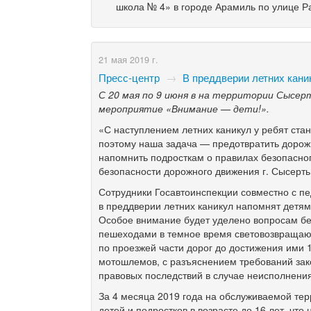
школа № 4» в городе Арамиль по улице Р
21 мая 2019 г.
Пресс-центр
→
В преддверии летних кани
С 20 мая по 9 июня в на территории Сысер
мероприятие «Внимание — дети!».
«С наступлением летних каникул у ребят ста
поэтому наша задача — предотвратить дорож
напомнить подросткам о правилах безопасног
безопасности дорожного движения г. Сысер
Сотрудники Госавтоинспекции совместно с п
в преддверии летних каникул напомнят детя
Особое внимание будет уделено вопросам бе
пешеходами в темное время световозвращающ
по проезжей части дорог до достижения ими
мотошлемов, с разъяснением требований зак
правовых последствий в случае неисполнения
За 4 месяца 2019 года на обслуживаемой те
детей и подростков в возрасте до 16 лет, чт