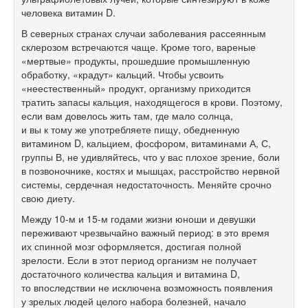
человека витамин D.
В северных странах случаи заболевания рассеянным
склерозом встречаются чаще. Кроме того, вареные
«мертвые» продукты, прошедшие промышленную
обработку, «крадут» кальций. Чтобы усвоить
«неестественный» продукт, организму приходится
тратить запасы кальция, находящегося в крови. Поэтому,
если вам довелось жить там, где мало солнца,
и вы к тому же употребляете пищу, обедненную
витамином D, кальцием, фосфором, витаминами А, С,
группы В, не удивляйтесь, что у вас плохое зрение, боли
в позвоночнике, костях и мышцах, расстройство нервной
системы, сердечная недостаточность. Меняйте срочно
свою диету.
Между
10-м
и
15-м
годами жизни юноши и девушки
переживают чрезвычайно важный период: в это время
их спинной мозг оформляется, достигая полной
зрелости. Если в этот период организм не получает
достаточного количества кальция и витамина D,
то впоследствии не исключена возможность появления
у зрелых людей целого набора болезней, начало