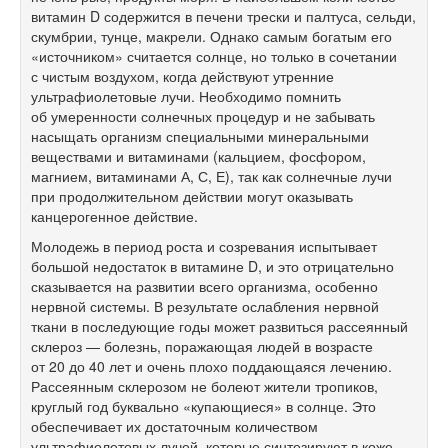
витамин D содержится в печени трески и палтуса, сельди,
скумбрии, тунце, макрели. Однако самым богатым его
«источником» считается солнце, но только в сочетании
с чистым воздухом, когда действуют утренние
ультрафиолетовые лучи. Необходимо помнить
об умеренности солнечных процедур и не забывать
насыщать организм специальными минеральными
веществами и витаминами (кальцием, фосфором,
магнием, витаминами А, С, Е), так как солнечные лучи
при продолжительном действии могут оказывать
канцерогенное действие.
Молодежь в период роста и созревания испытывает
большой недостаток в витамине D, и это отрицательно
сказывается на развитии всего организма, особенно
нервной системы. В результате ослабления нервной
ткани в последующие годы может развиться рассеянный
склероз — болезнь, поражающая людей в возрасте
от 20 до 40 лет и очень плохо поддающаяся лечению.
Рассеянным склерозом не болеют жители тропиков,
круглый год буквально «купающиеся» в солнце. Это
обеспечивает их достаточным количеством
ультрафиолетовых лучей, которые синтезируют в коже