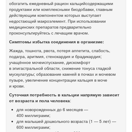
обогатить ежедневный рацион кальцийсодержащими
продуктами или комплексными биодобавки, главным
действующим компонентом которых выступает
недостающий макроэлемент. При использовании
медицинских препаратов предварительно
проконсультируйтесь с лечащим врачом.
Симптомы избытка соединения в организме:
Жажда, тошнота, рвота, потеря аппетита, слабость,
подагра, аритмия, стенокардия и брадикардия;
учащённое мочеиспускание, дискомфорт
в эпигастральной области, снижение тонуса гладкой
мускулатуры; образование камней в почках и мочевом
пузыре, увеличение концентрации кальция в моче
и крови.
Суточная потребность в кальции напрямую зависит
от возраста и пола человека
:
для новорожденных до 6 месяцев —
400 миллиграмм;
для малышей дошкольного возраста (1 — 5 лет) —
600 миллиграмм;