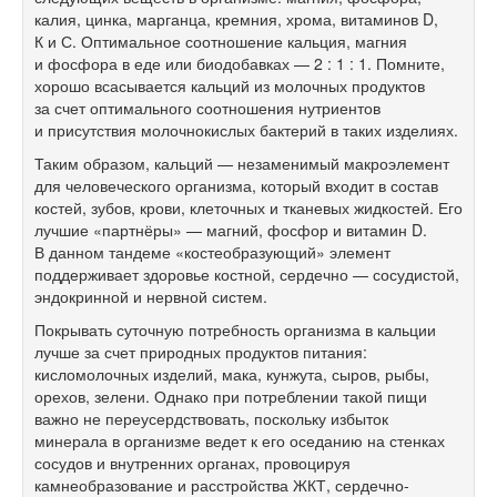
калия, цинка, марганца, кремния, хрома, витаминов D,
К и С. Оптимальное соотношение кальция, магния
и фосфора в еде или биодобавках — 2 : 1 : 1. Помните,
хорошо всасывается кальций из молочных продуктов
за счет оптимального соотношения нутриентов
и присутствия молочнокислых бактерий в таких изделиях.
Таким образом, кальций — незаменимый макроэлемент
для человеческого организма, который входит в состав
костей, зубов, крови, клеточных и тканевых жидкостей. Его
лучшие «партнёры» — магний, фосфор и витамин D.
В данном тандеме «костеобразующий» элемент
поддерживает здоровье костной, сердечно — сосудистой,
эндокринной и нервной систем.
Покрывать суточную потребность организма в кальции
лучше за счет природных продуктов питания:
кисломолочных изделий, мака, кунжута, сыров, рыбы,
орехов, зелени. Однако при потреблении такой пищи
важно не переусердствовать, поскольку избыток
минерала в организме ведет к его оседанию на стенках
сосудов и внутренних органах, провоцируя
камнеобразование и расстройства ЖКТ, сердечно-