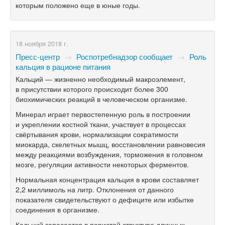
которым положено еще в юные годы.
18 ноября 2018 г.
Пресс-центр
→
Роспотребнадзор сообщает
→
Роль
кальция в рационе питания
Кальций — жизненно необходимый макроэлемент,
в присутствии которого происходит более 300
биохимических реакций в человеческом организме.
Минерал играет первостепенную роль в построении
и укреплении костной ткани, участвует в процессах
свёртывания крови, нормализации сократимости
миокарда, скелетных мышц, восстановлении равновесия
между реакциями возбуждения, торможения в головном
мозге, регуляции активности некоторых ферментов.
Нормальная концентрация кальция в крови составляет
2,2 миллимоль на литр. Отклонения от данного
показателя свидетельствуют о дефиците или избытке
соединения в организме.
Кальций запасается в пористой структуре длинных