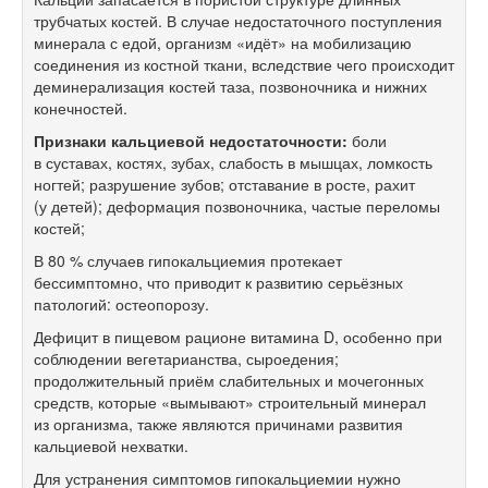
трубчатых костей. В случае недостаточного поступления
минерала с едой, организм «идёт» на мобилизацию
соединения из костной ткани, вследствие чего происходит
деминерализация костей таза, позвоночника и нижних
конечностей.
Признаки кальциевой недостаточности:
боли
в суставах, костях, зубах, слабость в мышцах, ломкость
ногтей; разрушение зубов; отставание в росте, рахит
(у детей); деформация позвоночника, частые переломы
костей;
В 80 % случаев гипокальциемия протекает
бессимптомно, что приводит к развитию серьёзных
патологий: остеопорозу.
Дефицит в пищевом рационе витамина D, особенно при
соблюдении вегетарианства, сыроедения;
продолжительный приём слабительных и мочегонных
средств, которые «вымывают» строительный минерал
из организма, также являются причинами развития
кальциевой нехватки.
Для устранения симптомов гипокальциемии нужно