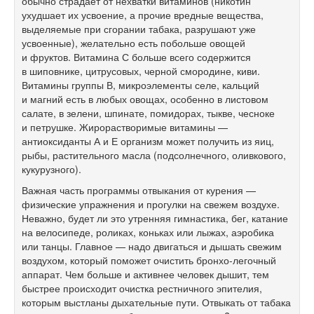
обычно страдает от нехватки витаминов (никотин
ухудшает их усвоение, а прочие вредные вещества,
выделяемые при сгорании табака, разрушают уже
усвоенные), желательно есть побольше овощей
и фруктов. Витамина С больше всего содержится
в шиповнике, цитрусовых, черной смородине, киви.
Витамины группы В, микроэлементы селе, кальций
и магний есть в любых овощах, особенно в листовом
салате, в зелени, шпинате, помидорах, тыкве, чесноке
и петрушке. Жирорастворимые витамины —
антиоксиданты А и Е организм может получить из яиц,
рыбы, растительного масла (подсолнечного, оливкового,
кукурузного).
Важная часть программы отвыкания от курения —
физические упражнения и прогулки на свежем воздухе.
Неважно, будет ли это утренняя гимнастика, бег, катание
на велосипеде, роликах, коньках или лыжах, аэробика
или танцы. Главное — надо двигаться и дышать свежим
воздухом, который поможет очистить бронхо-легочный
аппарат. Чем больше и активнее человек дышит, тем
быстрее происходит очистка рестничного эпителия,
которым выстланы дыхательные пути. Отвыкать от табака