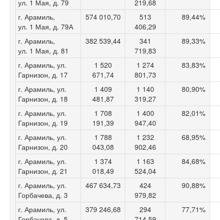
ул. 1 Мая, д. 79
219,68
г. Арамиль,
574 010,70
513
89,44%
ул. 1 Мая, д. 79А
406,29
г. Арамиль,
382 539,44
341
89,33%
ул. 1 Мая, д. 81
719,83
г. Арамиль, ул.
1 520
1 274
83,83%
Гарнизон, д. 17
671,74
801,73
г. Арамиль, ул.
1 409
1 140
80,90%
Гарнизон, д. 18
481,87
319,27
г. Арамиль, ул.
1 708
1 400
82,01%
Гарнизон, д. 19
191,39
947,40
г. Арамиль, ул.
1 788
1 232
68,95%
Гарнизон, д. 20
043,08
902,46
г. Арамиль, ул.
1 374
1 163
84,68%
Гарнизон, д. 21
018,49
524,04
г. Арамиль, ул.
467 634,73
424
90,88%
Горбачева, д. 3
979,82
г. Арамиль, ул.
379 246,68
294
77,71%
Горбачева, д. 5
714,59