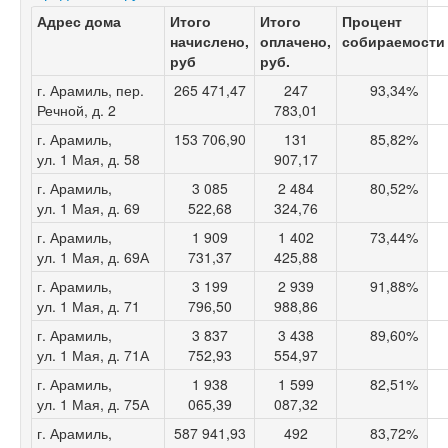
Адрес дома
Итого
Итого
Процент
начислено,
оплачено,
собираемости
руб
руб.
г. Арамиль, пер.
265 471,47
247
93,34%
Речной, д. 2
783,01
г. Арамиль,
153 706,90
131
85,82%
ул. 1 Мая, д. 58
907,17
г. Арамиль,
3 085
2 484
80,52%
ул. 1 Мая, д. 69
522,68
324,76
г. Арамиль,
1 909
1 402
73,44%
ул. 1 Мая, д. 69А
731,37
425,88
г. Арамиль,
3 199
2 939
91,88%
ул. 1 Мая, д. 71
796,50
988,86
г. Арамиль,
3 837
3 438
89,60%
ул. 1 Мая, д. 71А
752,93
554,97
г. Арамиль,
1 938
1 599
82,51%
ул. 1 Мая, д. 75А
065,39
087,32
г. Арамиль,
587 941,93
492
83,72%