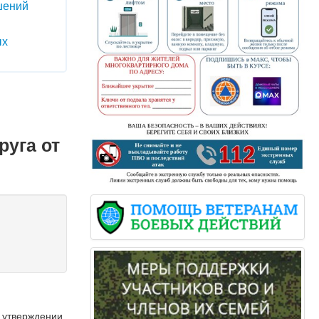
шений
ых
руга от
б утверждении