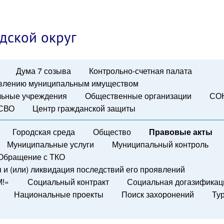
дской округ
Дума 7 созыва
Контрольно-счетная палата
авлению муниципальным имуществом
ьные учреждения
Общественные организации
СО
 СВО
Центр гражданской защиты
Городская среда
Общество
Правовые акты
Муниципальные услуги
Муниципальный контроль
Обращение с ТКО
и (или) ликвидация последствий его проявлений
М!»
Социальный контракт
Социальная догазификац
Национальные проекты
Поиск захоронений
Ту