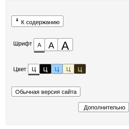
К содержанию
А
А
Шрифт
А
Цвет
Ц
Ц
Ц
Ц
Ц
Обычная версия сайта
Дополнительно