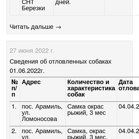
СНТ
дней.
Березки
Читать дальше →
27 июня 2022 г.
Сведения об отловленных собаках
01.06.2022г.
№
Адрес
Количество и
Дата
п/
характеристика
отлов
п
собак
1.
пос. Арамиль,
Самка окрас
04.04.
ул.
рыжий, 3 мес
Ломоносова
2.
пос. Арамиль,
Самка, окрас
04.04.
ул.
рыжий, 3 мес.