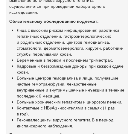
Выявление источников вирусного гепатита
осуществляется при проведении лабораторного
исследования.
Обязательному обследованию подлежат:
Лица с высоким риском инфицирования: работники
гепатитных отделений, гастроэнтерологических
и родильных отделений, центров гемодиализа,
стоматологи, дерматовенерологи, хирурги, работники
службы переливания крови.
Беременные в первом и последнем триместрах.
Кадровые и безвозмездные доноры при каждой сдаче
крови.
Больные центров гемодиализа и лица, получавшие
частые гемотрансфузии, лекарственные
внутривенные и внутримышечные инъекции в течение
последних 6 месяцев.
Больные хроническим гепатитом и циррозом печени.
Контактные с HBsAg -носителями в семьях (1 раз
в год).
Реконвалесценты вирусного гепатита В в период
диспансерного наблюдения.