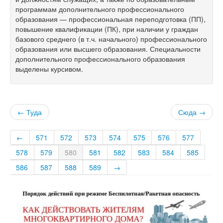
программам дополнительного профессионального
образования — профессиональная переподготовка (ПП),
повышение квалификации (ПК), при наличии у граждан
базового среднего (в т.ч. начального) профессионального
образования или высшего образования. Специальности
дополнительного профессионального образования
выделены курсивом.
← Туда
Сюда →
←
571
572
573
574
575
576
577
578
579
580
581
582
583
584
585
586
587
588
589
→