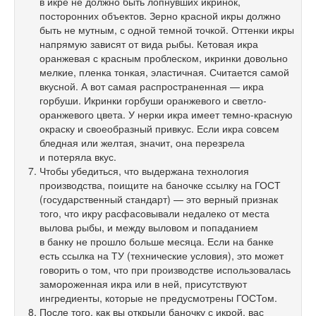
в икре не должно быть лопнувших икринок,
посторонних объектов. Зерно красной икры должно
быть не мутным, с одной темной точкой. Оттенки икры
напрямую зависят от вида рыбы. Кетовая икра
оранжевая с красным проблеском, икринки довольно
мелкие, пленка тонкая, эластичная. Считается самой
вкусной. А вот самая распространенная — икра
горбуши. Икринки горбуши оранжевого и светло-
оранжевого цвета. У нерки икра имеет темно-красную
окраску и своеобразный привкус. Если икра совсем
бледная или желтая, значит, она перезрела
и потеряла вкус.
Чтобы убедиться, что выдержана технология
производства, поищите на баночке ссылку на ГОСТ
(государственный стандарт) — это верный признак
того, что икру расфасовывали недалеко от места
вылова рыбы, и между выловом и попаданием
в банку не прошло больше месяца. Если на банке
есть ссылка на ТУ (технические условия), это может
говорить о том, что при производстве использовалась
замороженная икра или в ней, присутствуют
ингредиенты, которые не предусмотрены ГОСТом.
После того, как вы открыли баночку с икрой, вас