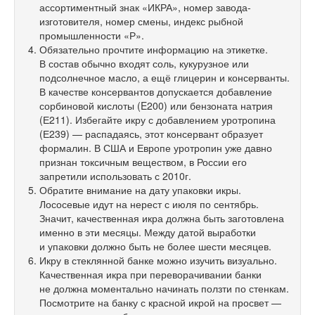
ассортиментный знак «ИКРА», номер завода-
изготовителя, номер смены, индекс рыбной
промышленности «Р».
Обязательно прочтите информацию на этикетке.
В состав обычно входят соль, кукурузное или
подсолнечное масло, а ещё глицерин и консерванты.
В качестве консервантов допускается добавление
сорбиновой кислоты (E200) или бензоната натрия
(Е211). Избегайте икру с добавлением уротропина
(Е239) — распадаясь, этот консервант образует
формалин. В США и Европе уротропин уже давно
признан токсичным веществом, в России его
запретили использовать с 2010г.
Обратите внимание на дату упаковки икры.
Лососевые идут на нерест с июля по сентябрь.
Значит, качественная икра должна быть заготовлена
именно в эти месяцы. Между датой выработки
и упаковки должно быть не более шести месяцев.
Икру в стеклянной банке можно изучить визуально.
Качественная икра при переворачивании банки
не должна моментально начинать ползти по стенкам.
Посмотрите на банку с красной икрой на просвет —