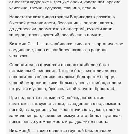
относятся кедровые и грецкие орехи, фисташки, арахис,
чечевица, гречка, кукуруза, свинина, печень.
Недостаток витаминов группы В приводит к развитию
быстрой утомляемости, бессонницы, апатии, вплоть
до депрессии, дерматитов и аллергий, сухости кожи,
запоров, головокружений, ослаблению памяти.
Витамин С — L — аскорбиновая кислота — органическое
соединение, одно из наиболее важных в рационе
человека.
Содержится во фруктах и овощах (наиболее богат
витамином С шиповник. Также в больших количествах
содержится в облепихе, сладком (болгарском) перце,
черной смородине, киви, белых сушеных грибах, зелени
петрушки и укропа, брюссельской капусте, брокколи).
При недостатке витамина С наблюдаются такие
симптомы, как сухость кожи, выпадение волос, ломкость
ногтей, выпадение зубов, кровоточивость десен, плохое
заживление ран, снижение иммунитета, боль в суставах,
повышенные утомляемость и раздражительность.
Витамин Д — также является группой биологически