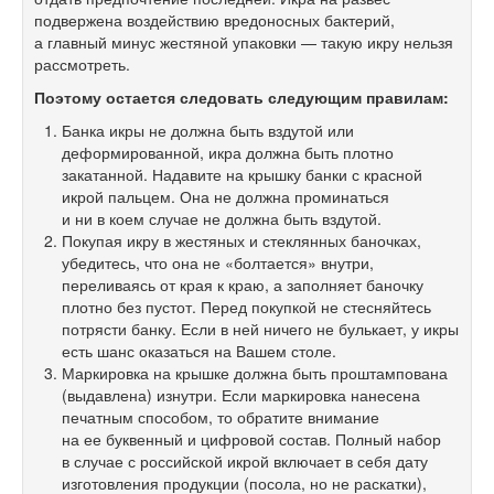
подвержена воздействию вредоносных бактерий,
а главный минус жестяной упаковки — такую икру нельзя
рассмотреть.
Поэтому остается следовать следующим правилам:
Банка икры не должна быть вздутой или
деформированной, икра должна быть плотно
закатанной. Надавите на крышку банки с красной
икрой пальцем. Она не должна проминаться
и ни в коем случае не должна быть вздутой.
Покупая икру в жестяных и стеклянных баночках,
убедитесь, что она не «болтается» внутри,
переливаясь от края к краю, а заполняет баночку
плотно без пустот. Перед покупкой не стесняйтесь
потрясти банку. Если в ней ничего не булькает, у икры
есть шанс оказаться на Вашем столе.
Маркировка на крышке должна быть проштампована
(выдавлена) изнутри. Если маркировка нанесена
печатным способом, то обратите внимание
на ее буквенный и цифровой состав. Полный набор
в случае с российской икрой включает в себя дату
изготовления продукции (посола, но не раскатки),