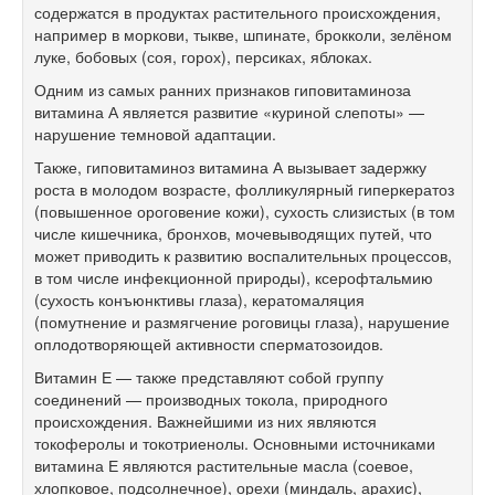
содержатся в продуктах растительного происхождения,
например в моркови, тыкве, шпинате, брокколи, зелёном
луке, бобовых (соя, горох), персиках, яблоках.
Одним из самых ранних признаков гиповитаминоза
витамина А является развитие «куриной слепоты» —
нарушение темновой адаптации.
Также, гиповитаминоз витамина А вызывает задержку
роста в молодом возрасте, фолликулярный гиперкератоз
(повышенное ороговение кожи), сухость слизистых (в том
числе кишечника, бронхов, мочевыводящих путей, что
может приводить к развитию воспалительных процессов,
в том числе инфекционной природы), ксерофтальмию
(сухость конъюнктивы глаза), кератомаляция
(помутнение и размягчение роговицы глаза), нарушение
оплодотворяющей активности сперматозоидов.
Витамин Е — также представляют собой группу
соединений — производных токола, природного
происхождения. Важнейшими из них являются
токоферолы и токотриенолы. Основными источниками
витамина Е являются растительные масла (соевое,
хлопковое, подсолнечное), орехи (миндаль, арахис),