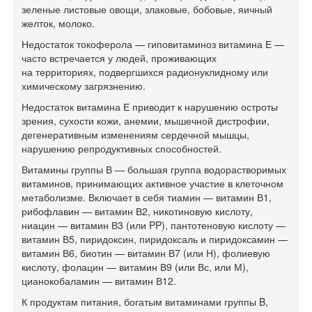
зеленые листовые овощи, злаковые, бобовые, яичный
желток, молоко.
Недостаток токоферола — гиповитаминоз витамина Е —
часто встречается у людей, проживающих
на территориях, подвергшихся радионуклидному или
химическому загрязнению.
Недостаток витамина Е приводит к нарушению остроты
зрения, сухости кожи, анемии, мышечной дистрофии,
дегенеративным изменениям сердечной мышцы,
нарушению репродуктивных способностей.
Витамины группы В — большая группа водорастворимых
витаминов, принимающих активное участие в клеточном
метаболизме. Включает в себя тиамин — витамин В1,
рибофлавин — витамин В2, никотиновую кислоту,
ниацин — витамин В3 (или PP), пантотеновую кислоту —
витамин В5, пиридоксин, пиридоксаль и пиридоксамин —
витамин В6, биотин — витамин В7 (или Н), фолиевую
кислоту, фолацин — витамин В9 (или Вс, или М),
цианокобаламин — витамин В12.
К продуктам питания, богатым витаминами группы B,