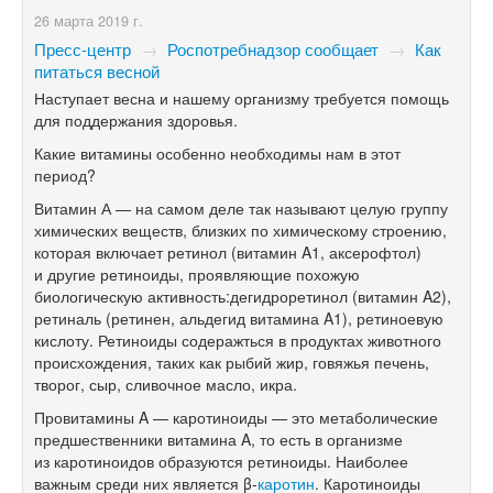
26 марта 2019 г.
Пресс-центр
→
Роспотребнадзор сообщает
→
Как
питаться весной
Наступает весна и нашему организму требуется помощь
для поддержания здоровья.
Какие витамины особенно необходимы нам в этот
период?
Витамин А — на самом деле так называют целую группу
химических веществ, близких по химическому строению,
которая включает ретинол (витамин A1, аксерофтол)
и другие ретиноиды, проявляющие похожую
биологическую активность:дегидроретинол (витамин A2),
ретиналь (ретинен, альдегид витамина A1), ретиноевую
кислоту. Ретиноиды содеражться в продуктах животного
происхождения, таких как рыбий жир, говяжья печень,
творог, сыр, сливочное масло, икра.
Провитамины A — каротиноиды — это метаболические
предшественники витамина A, то есть в организме
из каротиноидов образуются ретиноиды. Наиболее
важным среди них является β-
каротин
. Каротиноиды