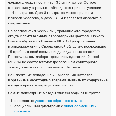
человека может поступить 135 мг нитратов. Острое
отравление у взрослых наблюдается при поступлении
1–4 г
нитратов. Доза 8 г нитратов может привести
к гибели человека, а доза
13–14 г
является абсолютно
смертельной.
По заявкам физических лиц Арамильского городского
округа Испытательным лабораторным центром Южного
Екатеринбургского Филиала ФБУЗ «Центр гигиены
и эпидемиологии в Свердловской области», исследовано
16 проб питьевой воды из индивидуальных скважин.
По результатам лабораторных исследований, 9 проб
(56,3%) не соответствуют требованиям санитарного
законодательства по показателю Нитраты.
Во избежание попадания и накопления нитратов
в организме необходимо вовремя выявить их содержание
в воде и принять меры для ее очистки.
Самые популярные методы очистки воды от нитратов:
с помощью
установок обратного осмоса
специальными фильтрами с
анионообменными
смолами