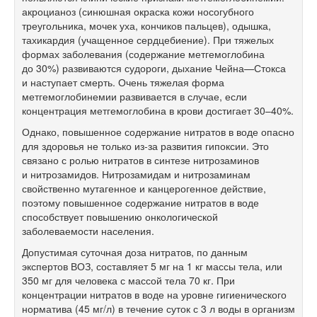
акроцианоз (синюшная окраска кожи носогубного
треугольника, мочек уха, кончиков пальцев), одышка,
тахикардия (учащенное сердцебиение). При тяжелых
формах заболевания (содержание метгемоглобина
до 30%) развиваются судороги, дыхание Чейна—Стокса
и наступает смерть. Очень тяжелая форма
метгемоглобинемии развивается в случае, если
концентрация метгемоглобина в крови достигает
30–40%.
Однако, повышенное содержание нитратов в воде опасно
для здоровья не только из-за развития гипоксии. Это
связано с ролью нитратов в синтезе нитрозаминов
и нитрозамидов. Нитрозамидам и нитрозаминам
свойственно мутагенное и канцерогенное действие,
поэтому повышенное содержание нитратов в воде
способствует повышению онкологической
заболеваемости населения.
Допустимая суточная доза нитратов, по данным
экспертов ВОЗ, составляет 5 мг на 1 кг массы тела, или
350 мг для человека с массой тела 70 кг. При
концентрации нитратов в воде на уровне гигиенического
норматива (45 мг/л) в течение суток с 3 л воды в организм