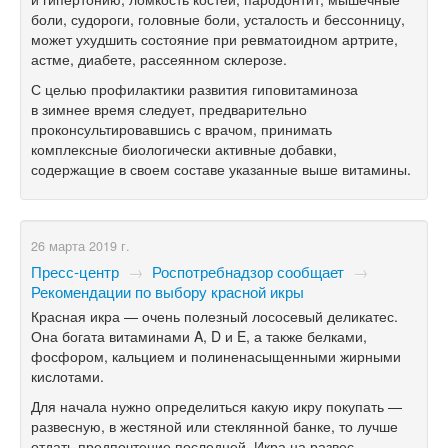
боли, судороги, головные боли, усталость и бессонницу,
может ухудшить состояние при ревматоидном артрите,
астме, диабете, рассеянном склерозе.
С целью профилактики развития гиповитаминоза
в зимнее время следует, предварительно
проконсультировавшись с врачом, принимать
комплексные биологически активные добавки,
содержащие в своем составе указанные выше витамины.
26 марта 2019 г.
Пресс-центр
→
Роспотребнадзор сообщает
→
Рекомендации по выбору красной икры
Красная икра — очень полезный лососевый деликатес.
Она богата витаминами A, D и E, а также белками,
фосфором, кальцием и полиненасыщенными жирными
кислотами.
Для начала нужно определиться какую икру покупать —
развесную, в жестяной или стеклянной банке, то лучше
отдать предпочтение последней. Икра на развес