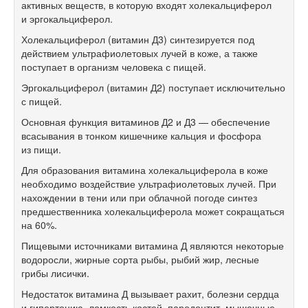
активных веществ, в которую входят холекальциферол
и эргокальциферол.
Холекальциферол (витамин Д3) синтезируется под
действием ультрафиолетовых лучей в коже, а также
поступает в организм человека с пищей.
Эргокальциферол (витамин Д2) поступает исключительно
с пищей.
Основная функция витаминов Д2 и Д3 — обеспечение
всасывания в тонком кишечнике кальция и фосфора
из пищи.
Для образования витамина холекальциферола в коже
необходимо воздействие ультрафиолетовых лучей. При
нахождении в тени или при облачной погоде синтез
предшественника холекальциферола может сокращаться
на 60%.
Пищевыми источниками витамина Д являются некоторые
водоросли, жирные сорта рыбы, рыбий жир, лесные
грибы лисички.
Недостаток витамина Д вызывает рахит, болезни сердца
и гипертонию, ломкость костей, пародонтит, мышечные