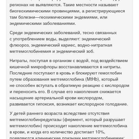
регионах не выявляются. Такие местности называют
биогеохимическими провинциями, а регистрирующиеся
там болезни—геохимическими эндемиями, или
эндемическими заболеваниями.
Среди эндемических заболеваний, тесно связанных
с употреблением воды, выделяют: эндемический
флюороз, эндемический кариес, водно-нитратная
метгемоглобинемия и эндемический зоб.
Нитраты, поступая в организм с водой, под воздействием
кишечной микрофлоры восстанавливаются в нитриты.
Последние поступают в кровь и блокируют гемоглобин
путем образования метгемоглобина (MtHb), который
не способен вступать в обратимую реакцию с кислородом
и переносить его. В случае его накопления снижается
насыщение артериальной крови кислородом,
развивается гипоксия, возникает кислородное голодание.
У детей раннего возраста вследствие отсутствия
метгемоглобинредуктазы (фермент, который разрушает
метгемоглобин) происходит накопление метгемоглобина
в крови, и когда его количество достигает 10%,
появляются клинические признаки метгемоглобинемии: