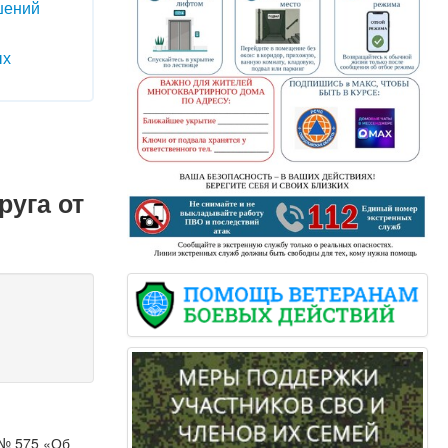
шений
ых
руга от
 № 575 «Об