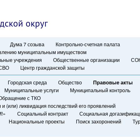
дской округ
Дума 7 созыва
Контрольно-счетная палата
авлению муниципальным имуществом
ьные учреждения
Общественные организации
СО
 СВО
Центр гражданской защиты
Городская среда
Общество
Правовые акты
Муниципальные услуги
Муниципальный контроль
Обращение с ТКО
и (или) ликвидация последствий его проявлений
М!»
Социальный контракт
Социальная догазификац
Национальные проекты
Поиск захоронений
Ту