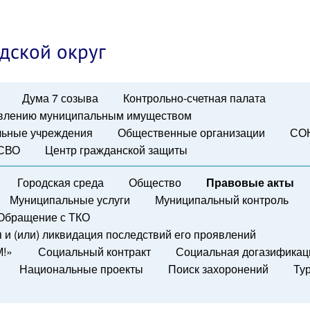
дской округ
Дума 7 созыва
Контрольно-счетная палата
авлению муниципальным имуществом
ьные учреждения
Общественные организации
СО
 СВО
Центр гражданской защиты
Городская среда
Общество
Правовые акты
Муниципальные услуги
Муниципальный контроль
Обращение с ТКО
и (или) ликвидация последствий его проявлений
М!»
Социальный контракт
Социальная догазификац
Национальные проекты
Поиск захоронений
Ту