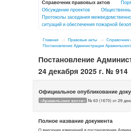
Справочник правовых актов
Поря
Обсуждение проектов
Общественны
Протоколы заседания межведомственно
ситуаций и обеспечения пожарной безоп
Главная
→
Правовые акты
→
Справочник 
Постановление Администрации Арамильского 
Постановление Админист
24 декабря 2025 г. № 914
Официальное опубликование док
«Арамильские вести»
№ 63 (1670) от 29 дек
Полное название документа
О внесении изменений в постановление Админи