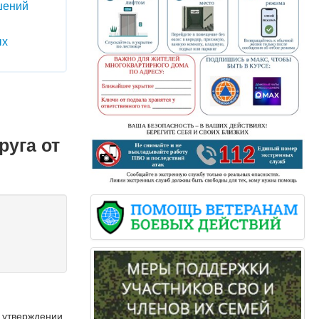
шений
ых
руга от
б утверждении