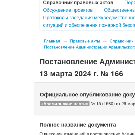
Справочник правовых актов
Поря
Обсуждение проектов
Общественны
Протоколы заседания межведомственно
ситуаций и обеспечения пожарной безоп
Главная
→
Правовые акты
→
Справочник 
Постановление Администрации Арамильского 
Постановление Админист
13 марта 2024 г. № 166
Официальное опубликование док
«Арамильские вести»
№ 15 (1560) от 29 мар
Полное название документа
О внесении изменений в постановление Админи