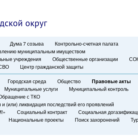
дской округ
Дума 7 созыва
Контрольно-счетная палата
авлению муниципальным имуществом
ьные учреждения
Общественные организации
СО
 СВО
Центр гражданской защиты
Городская среда
Общество
Правовые акты
Муниципальные услуги
Муниципальный контроль
Обращение с ТКО
и (или) ликвидация последствий его проявлений
М!»
Социальный контракт
Социальная догазификац
Национальные проекты
Поиск захоронений
Ту