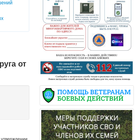
шений
ых
руга от
б утверждении