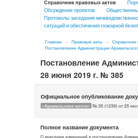
Справочник правовых актов
Поря
Обсуждение проектов
Общественны
Протоколы заседания межведомственно
ситуаций и обеспечения пожарной безоп
Главная
→
Правовые акты
→
Справочник 
Постановление Администрации Арамильского 
Постановление Админист
28 июня 2019 г. № 385
Официальное опубликование док
«Арамильские вести»
№ 35 (1239) от 25 июл
Полное название документа
О внесении изменений в постановление Админи