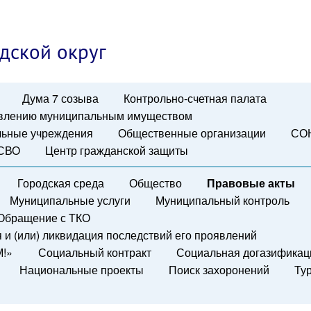
дской округ
Дума 7 созыва
Контрольно-счетная палата
авлению муниципальным имуществом
ьные учреждения
Общественные организации
СО
 СВО
Центр гражданской защиты
Городская среда
Общество
Правовые акты
Муниципальные услуги
Муниципальный контроль
Обращение с ТКО
и (или) ликвидация последствий его проявлений
М!»
Социальный контракт
Социальная догазификац
Национальные проекты
Поиск захоронений
Ту