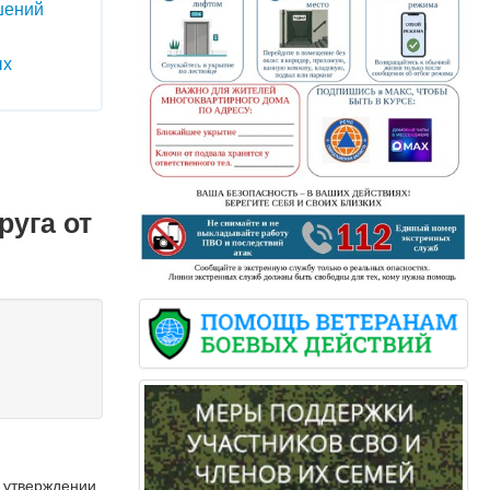
шений
ых
руга от
б утверждении