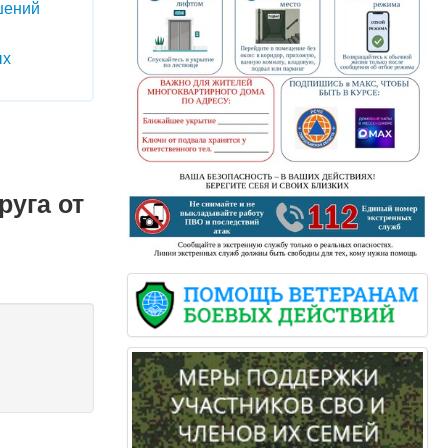
шений
ых
руга от