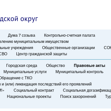
дской округ
Дума 7 созыва
Контрольно-счетная палата
авлению муниципальным имуществом
ьные учреждения
Общественные организации
СО
 СВО
Центр гражданской защиты
Городская среда
Общество
Правовые акты
Муниципальные услуги
Муниципальный контроль
Обращение с ТКО
и (или) ликвидация последствий его проявлений
М!»
Социальный контракт
Социальная догазификац
Национальные проекты
Поиск захоронений
Ту