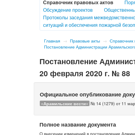
Справочник правовых актов
Поря
Обсуждение проектов
Общественны
Протоколы заседания межведомственно
ситуаций и обеспечения пожарной безоп
Главная
→
Правовые акты
→
Справочник 
Постановление Администрации Арамильского 
Постановление Админист
20 февраля 2020 г. № 88
Официальное опубликование док
«Арамильские вести»
№ 14 (1279) от 11 мар
Полное название документа
О внесении изменений в постановление Админи