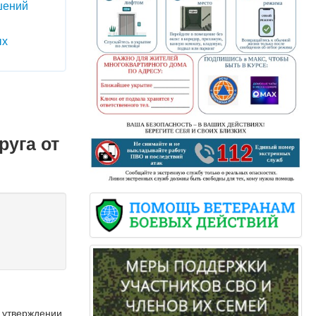
шений
ых
руга от
б утверждении