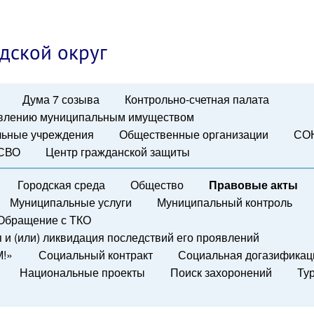
дской округ
Дума 7 созыва
Контрольно-счетная палата
авлению муниципальным имуществом
ьные учреждения
Общественные организации
СО
 СВО
Центр гражданской защиты
Городская среда
Общество
Правовые акты
Муниципальные услуги
Муниципальный контроль
Обращение с ТКО
и (или) ликвидация последствий его проявлений
М!»
Социальный контракт
Социальная догазификац
Национальные проекты
Поиск захоронений
Ту