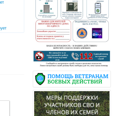
ет
ует