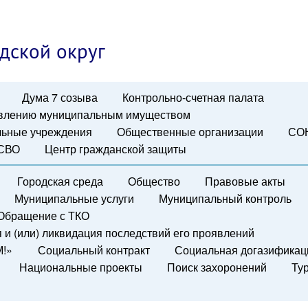
дской округ
Дума 7 созыва
Контрольно-счетная палата
авлению муниципальным имуществом
ьные учреждения
Общественные организации
СО
 СВО
Центр гражданской защиты
Городская среда
Общество
Правовые акты
Муниципальные услуги
Муниципальный контроль
Обращение с ТКО
и (или) ликвидация последствий его проявлений
М!»
Социальный контракт
Социальная догазификац
Национальные проекты
Поиск захоронений
Ту